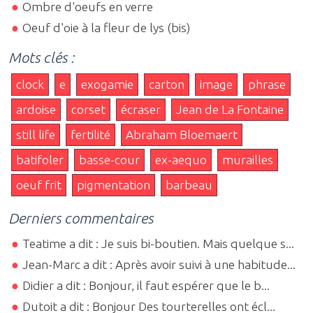
Ombre d'oeufs en verre
Oeuf d'oie à la fleur de lys (bis)
Mots clés :
clock
e
exogamie
carton
image
phrase
ardoise
corset
écraser
Jean de La Fontaine
still life
fertilité
Abraham Bloemaert
batifoler
basse-cour
ex-aequo
murailles
oeuf frit
pigmentation
barbeau
Derniers commentaires
Teatime a dit : Je suis bi-boutien. Mais quelque s...
Jean-Marc a dit : Après avoir suivi à une habitude...
Didier a dit : Bonjour, il faut espérer que le b...
Dutoit a dit : Bonjour Des tourterelles ont écl...