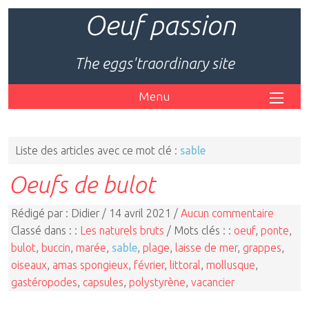
Oeuf passion
The eggs'traordinary site
Menu
Liste des articles avec ce mot clé :
sable
Oeufs de bulot
Rédigé par : Didier / 14 avril 2021 /
Aucun commentaire
Classé dans : :
Les naturels bruts
/ Mots clés : :
oeuf
,
ponte
,
bulot
,
buccin
,
marée
,
sable
,
plage
,
laisse de mer
,
grappes
,
oiseaux
,
amas spongieux
,
février
,
littoral
,
mollusque
,
gastéropodes
,
capsules
,
polystyrène
,
vacancier