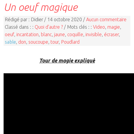
Un oeuf magique
Rédigé par : Didier / 14 octobre 2020 /
Aucun commentaire
Classé dans : :
Quoi d'autre ?
/ Mots clés : :
Video
,
magie
,
oeuf
,
incantation
,
blanc
,
jaune
,
coquille
,
invisible
,
écraser
,
sable
,
don
,
soucoupe
,
tour
,
Poudlard
Tour de magie expliqué