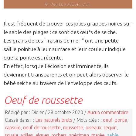
Il est fréquent de trouver ces jolies grappes noires sur
le sable des plages : ce sont des œufs de seiche.
Les grains de ces " raisins de mer " ont une petite
saillie pointue à leur surface et leur couleur indique
que la ponte est récente.
En effet, lorsque l'éclosion est imminente, ils
deviennent transparents et on peut alors observer le
bébé seiche au travers de l'enveloppe des œufs.
Oeuf de roussette
Rédigé par : Didier / 28 octobre 2020 /
Aucun commentaire
Classé dans : :
Les naturels bruts
/ Mots clés : :
oeuf
,
ponte
,
capsule
,
oeuf de roussette
,
roussette
,
oiseaux
,
requin
,
squale
,
vrilles
,
algues
,
rochers
,
spécimen
,
marée
,
sable
,