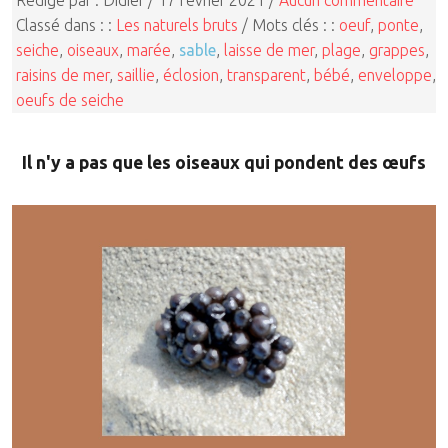
Classé dans : :
Les naturels bruts
/ Mots clés : :
oeuf
,
ponte
,
seiche
,
oiseaux
,
marée
,
sable
,
laisse de mer
,
plage
,
grappes
,
raisins de mer
,
saillie
,
éclosion
,
transparent
,
bébé
,
enveloppe
,
oeufs de seiche
Il n'y a pas que les oiseaux qui pondent des œufs