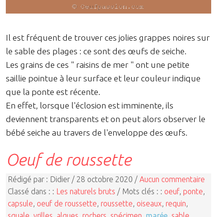
Il est fréquent de trouver ces jolies grappes noires sur
le sable des plages : ce sont des œufs de seiche.
Les grains de ces " raisins de mer " ont une petite
saillie pointue à leur surface et leur couleur indique
que la ponte est récente.
En effet, lorsque l'éclosion est imminente, ils
deviennent transparents et on peut alors observer le
bébé seiche au travers de l'enveloppe des œufs.
Oeuf de roussette
Rédigé par : Didier / 28 octobre 2020 /
Aucun commentaire
Classé dans : :
Les naturels bruts
/ Mots clés : :
oeuf
,
ponte
,
capsule
,
oeuf de roussette
,
roussette
,
oiseaux
,
requin
,
squale
,
vrilles
,
algues
,
rochers
,
spécimen
,
marée
,
sable
,