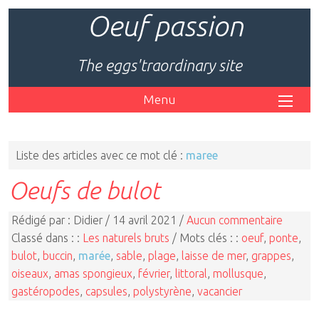
Oeuf passion
The eggs'traordinary site
Menu
Liste des articles avec ce mot clé :
maree
Oeufs de bulot
Rédigé par : Didier / 14 avril 2021 /
Aucun commentaire
Classé dans : :
Les naturels bruts
/ Mots clés : :
oeuf
,
ponte
,
bulot
,
buccin
,
marée
,
sable
,
plage
,
laisse de mer
,
grappes
,
oiseaux
,
amas spongieux
,
février
,
littoral
,
mollusque
,
gastéropodes
,
capsules
,
polystyrène
,
vacancier