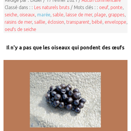
Classé dans : :
Les naturels bruts
/ Mots clés : :
oeuf
,
ponte
,
seiche
,
oiseaux
,
marée
,
sable
,
laisse de mer
,
plage
,
grappes
,
raisins de mer
,
saillie
,
éclosion
,
transparent
,
bébé
,
enveloppe
,
oeufs de seiche
Il n'y a pas que les oiseaux qui pondent des œufs