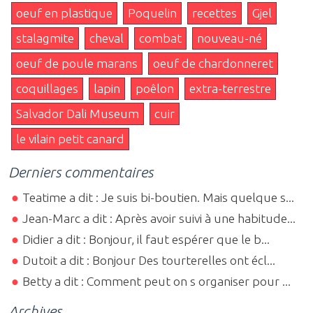
oeuf en plastique
Poquelin
recettes
Gjel
stalagmite
cheval
combat
nouveau-né
oeuf de poule marans
oeuf de chardonneret
coquillages
lapin
poêlon
extra-terrestre
Salvador Dali Museum
cuir
le vilain petit canard
Derniers commentaires
Teatime a dit : Je suis bi-boutien. Mais quelque s...
Jean-Marc a dit : Après avoir suivi à une habitude...
Didier a dit : Bonjour, il faut espérer que le b...
Dutoit a dit : Bonjour Des tourterelles ont écl...
Betty a dit : Comment peut on s organiser pour ...
Archives