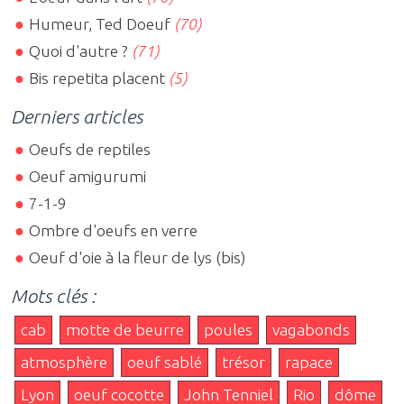
Humeur, Ted Doeuf
(70)
Quoi d'autre ?
(71)
Bis repetita placent
(5)
Derniers articles
Oeufs de reptiles
Oeuf amigurumi
7-1-9
Ombre d'oeufs en verre
Oeuf d'oie à la fleur de lys (bis)
Mots clés :
cab
motte de beurre
poules
vagabonds
atmosphère
oeuf sablé
trésor
rapace
Lyon
oeuf cocotte
John Tenniel
Rio
dôme