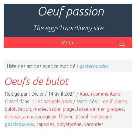
Oeuf passion
The eggs'traordinary site
Menu
Liste des articles avec ce mot clé :
gasteropodes
Oeufs de bulot
Rédigé par : Didier / 14 avril 2021 /
Aucun commentaire
Classé dans : :
Les naturels bruts
/ Mots clés : :
oeuf
,
ponte
,
bulot
,
buccin
,
marée
,
sable
,
plage
,
laisse de mer
,
grappes
,
oiseaux
,
amas spongieux
,
février
,
littoral
,
mollusque
,
gastéropodes
,
capsules
,
polystyrène
,
vacancier