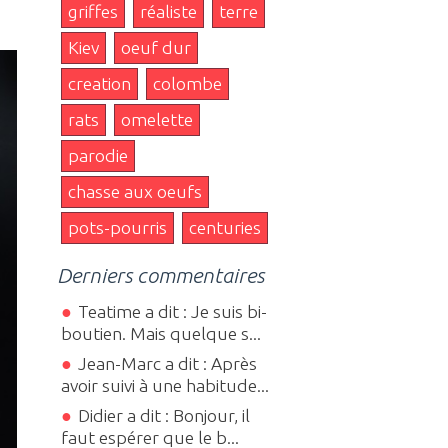
griffes
réaliste
terre
Kiev
oeuf dur
creation
colombe
rats
omelette
parodie
chasse aux oeufs
pots-pourris
centuries
Derniers commentaires
Teatime a dit : Je suis bi-
boutien. Mais quelque s...
Jean-Marc a dit : Après
avoir suivi à une habitude...
Didier a dit : Bonjour, il
faut espérer que le b...