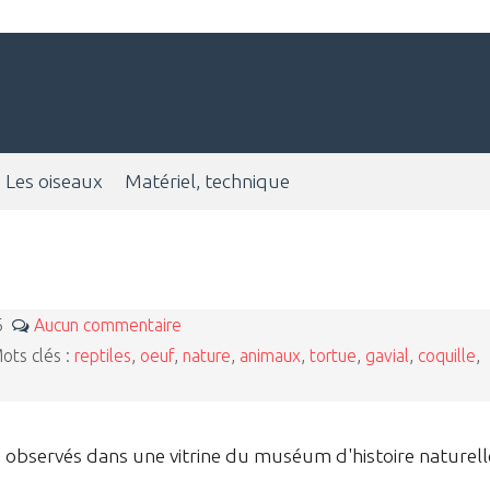
Les oiseaux
Matériel, technique
26
Aucun commentaire
ots clés :
reptiles
,
oeuf
,
nature
,
animaux
,
tortue
,
gavial
,
coquille
,
 observés dans une vitrine du muséum d'histoire naturell