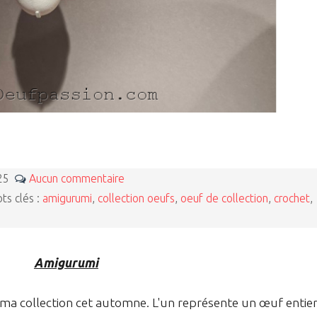
025
Aucun commentaire
s clés :
amigurumi
,
collection oeufs
,
oeuf de collection
,
crochet
,
Amigurumi
a collection cet automne. L'un représente un œuf entie