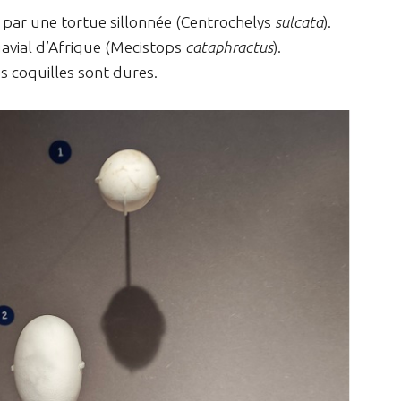
 par une tortue sillonnée (Centrochelys
sulcata
).
gavial d’Afrique (Mecistops
cataphractus
).
 coquilles sont dures.