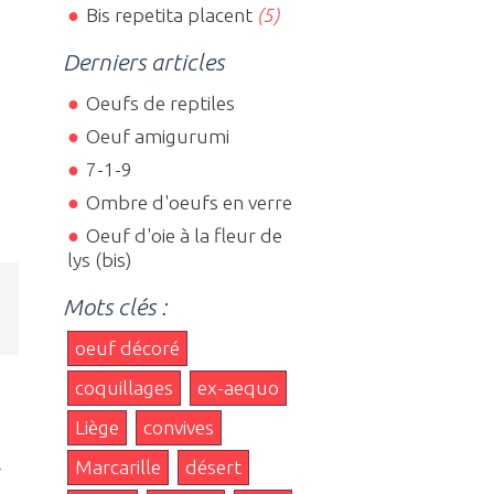
Bis repetita placent
(5)
Derniers articles
Oeufs de reptiles
Oeuf amigurumi
7-1-9
Ombre d'oeufs en verre
Oeuf d'oie à la fleur de
lys (bis)
Mots clés :
oeuf décoré
coquillages
ex-aequo
Liège
convives
Marcarille
désert
r