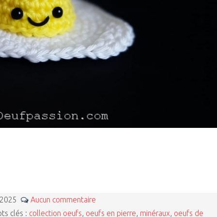
 2025
Aucun commentaire
s clés :
collection oeufs
,
oeufs en pierre
,
minéraux
,
oeufs de