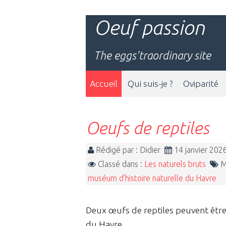
Oeuf passion
The eggs'traordinary site
Accueil
Qui suis-je ?
Oviparité
Oeufs de reptiles
Rédigé par : Didier
14 janvier 20
Classé dans :
Les naturels bruts
M
muséum d'histoire naturelle du Havre
Deux œufs de reptiles peuvent être
du Havre.