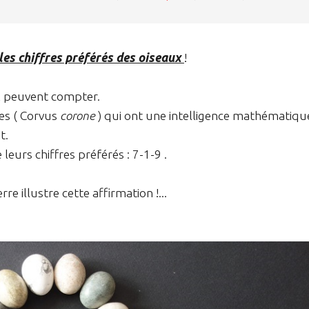
 les chiffres préférés des oiseaux
!
x peuvent compter.
es ( Corvus
corone
)
qui ont une intelligence mathématiqu
t.
urs chiffres préférés : 7-1-9 .
re illustre cette affirmation !...