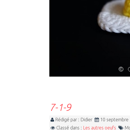
7-1-9
Rédigé par : Didier
10 septembre
Classé dans :
Les autres oeufs
Mot