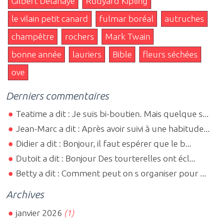
Gilbert Delahaye
Rudyard Kipling
le vilain petit canard
fulmar boréal
autruches
champêtre
rochers
Mark Twain
bonne année
lauriers
Bible
fleurs séchées
ove
Derniers commentaires
Teatime a dit : Je suis bi-boutien. Mais quelque s...
Jean-Marc a dit : Après avoir suivi à une habitude...
Didier a dit : Bonjour, il faut espérer que le b...
Dutoit a dit : Bonjour Des tourterelles ont écl...
Betty a dit : Comment peut on s organiser pour ...
Archives
janvier 2026
(1)