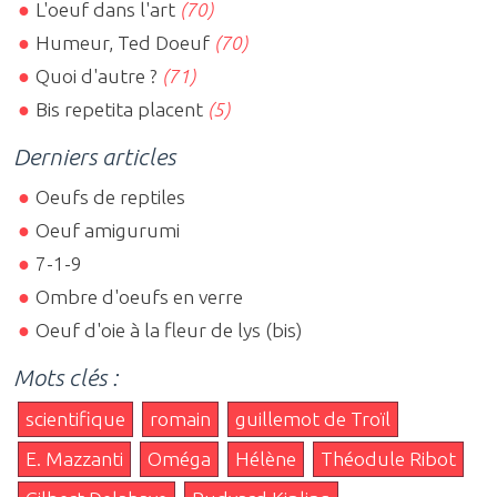
L'oeuf dans l'art
(70)
Humeur, Ted Doeuf
(70)
Quoi d'autre ?
(71)
Bis repetita placent
(5)
Derniers articles
Oeufs de reptiles
Oeuf amigurumi
7-1-9
Ombre d'oeufs en verre
Oeuf d'oie à la fleur de lys (bis)
Mots clés :
scientifique
romain
guillemot de Troïl
E. Mazzanti
Oméga
Hélène
Théodule Ribot