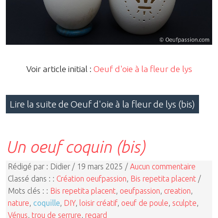
Voir article initial :
Oeuf d'oie à la fleur de lys
Lire la suite de Oeuf d'oie à la fleur de lys (bis)
Un oeuf coquin (bis)
Rédigé par : Didier / 19 mars 2025 /
Aucun commentaire
Classé dans : :
Création oeufpassion
,
Bis repetita placent
/
Mots clés : :
Bis repetita placent
,
oeufpassion
,
creation
,
nature
,
coquille
,
DIY
,
loisir créatif
,
oeuf de poule
,
sculpte
,
Vénus
,
trou de serrure
,
regard