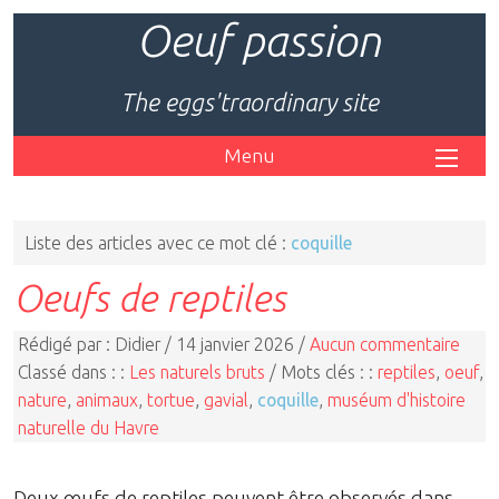
Oeuf passion
The eggs'traordinary site
Menu
Liste des articles avec ce mot clé :
coquille
Oeufs de reptiles
Rédigé par : Didier / 14 janvier 2026 /
Aucun commentaire
Classé dans : :
Les naturels bruts
/ Mots clés : :
reptiles
,
oeuf
,
nature
,
animaux
,
tortue
,
gavial
,
coquille
,
muséum d'histoire
naturelle du Havre
Deux œufs de reptiles peuvent être observés dans