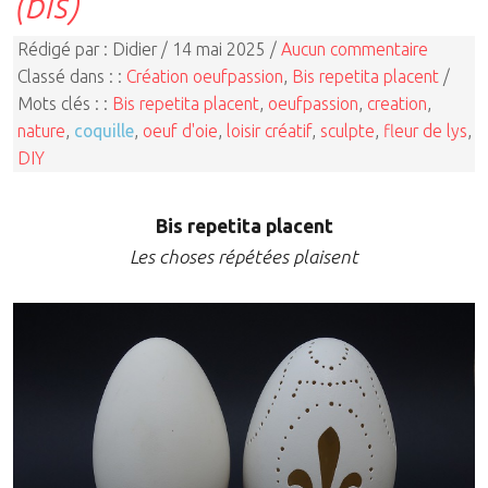
(bis)
Rédigé par : Didier / 14 mai 2025 /
Aucun commentaire
Classé dans : :
Création oeufpassion
,
Bis repetita placent
/
Mots clés : :
Bis repetita placent
,
oeufpassion
,
creation
,
nature
,
coquille
,
oeuf d'oie
,
loisir créatif
,
sculpte
,
fleur de lys
,
DIY
Bis repetita placent
Les choses répétées plaisent