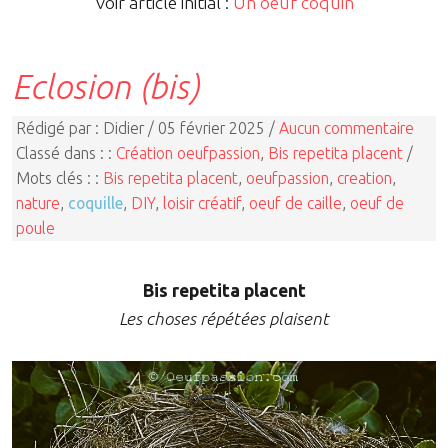
Voir article initial :
Un oeuf coquin
Eclosion (bis)
Rédigé par : Didier / 05 février 2025 /
Aucun commentaire
Classé dans : :
Création oeufpassion
,
Bis repetita placent
/
Mots clés : :
Bis repetita placent
,
oeufpassion
,
creation
,
nature
,
coquille
,
DIY
,
loisir créatif
,
oeuf de caille
,
oeuf de
poule
Bis repetita placent
Les choses répétées plaisent