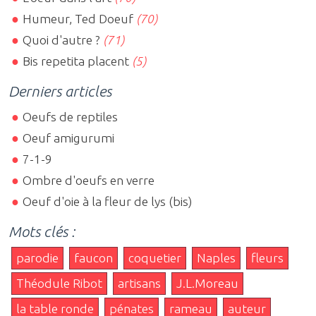
Humeur, Ted Doeuf
(70)
Quoi d'autre ?
(71)
Bis repetita placent
(5)
Derniers articles
Oeufs de reptiles
Oeuf amigurumi
7-1-9
Ombre d'oeufs en verre
Oeuf d'oie à la fleur de lys (bis)
Mots clés :
parodie
faucon
coquetier
Naples
fleurs
Théodule Ribot
artisans
J.L.Moreau
la table ronde
pénates
rameau
auteur