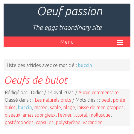
Oeuf passion
The eggs'traordinary site
Menu
Liste des articles avec ce mot clé :
buccin
Oeufs de bulot
Rédigé par : Didier / 14 avril 2021 /
Aucun commentaire
Classé dans : :
Les naturels bruts
/ Mots clés : :
oeuf
,
ponte
,
bulot
,
buccin
,
marée
,
sable
,
plage
,
laisse de mer
,
grappes
,
oiseaux
,
amas spongieux
,
février
,
littoral
,
mollusque
,
gastéropodes
,
capsules
,
polystyrène
,
vacancier