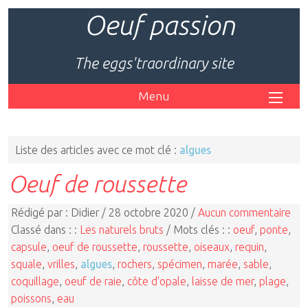
Oeuf passion
The eggs'traordinary site
Menu
Liste des articles avec ce mot clé :
algues
Oeuf de roussette
Rédigé par : Didier / 28 octobre 2020 /
Aucun commentaire
Classé dans : :
Les naturels bruts
/ Mots clés : :
oeuf
,
ponte
,
capsule
,
oeuf de roussette
,
roussette
,
oiseaux
,
requin
,
squale
,
vrilles
,
algues
,
rochers
,
spécimen
,
marée
,
sable
,
coquillage
,
oeuf de raie
,
côte d'opale
,
laisse de mer
,
plage
,
poissons
,
eau