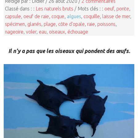
Rédigé par : Didier / 26 août 2020 /
2 commentaires
Classé dans : :
Les naturels bruts
/ Mots clés : :
oeuf
,
ponte
,
capsule
,
oeuf de raie
,
coque
,
algues
,
coquille
,
laisse de mer
,
spécimen
,
glanés
,
plage
,
côte d'opale
,
raie
,
poissons
,
nageoire
,
voler
,
eau
,
oiseaux
,
échouage
Il n'y a pas que les oiseaux qui pondent des œufs.