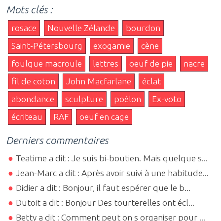
Mots clés :
rosace
Nouvelle Zélande
bourdon
Saint-Pétersbourg
exogamie
cène
foulque macroule
lettres
oeuf de pie
nacre
fil de coton
John Macfarlane
éclat
abondance
sculpture
poêlon
Ex-voto
écriteau
RAF
oeuf en cage
Derniers commentaires
Teatime a dit : Je suis bi-boutien. Mais quelque s...
Jean-Marc a dit : Après avoir suivi à une habitude...
Didier a dit : Bonjour, il faut espérer que le b...
Dutoit a dit : Bonjour Des tourterelles ont écl...
Betty a dit : Comment peut on s organiser pour ...