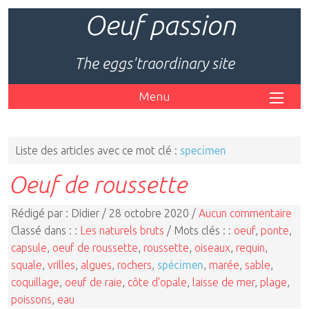
Oeuf passion
The eggs'traordinary site
Menu
Liste des articles avec ce mot clé :
specimen
Oeuf de roussette
Rédigé par : Didier / 28 octobre 2020 /
Aucun commentaire
Classé dans : :
Les naturels bruts
/ Mots clés : :
oeuf
,
ponte
,
capsule
,
oeuf de roussette
,
roussette
,
oiseaux
,
requin
,
squale
,
vrilles
,
algues
,
rochers
,
spécimen
,
marée
,
sable
,
coquillage
,
oeuf de raie
,
côte d'opale
,
laisse de mer
,
plage
,
poissons
,
eau