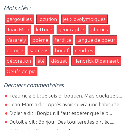
Mots clés :
gargouilles
locution
jeux ovolympiques
Joan Miro
lettrine
géographie
plumes
Vasarely
poème
fertilité
langue de boeuf
oologie
sauriens
boeuf
cendres
décoration
été
désuet
Hendrick Bloemaert
Oeufs de pie
Derniers commentaires
Teatime a dit : Je suis bi-boutien. Mais quelque s...
Jean-Marc a dit : Après avoir suivi à une habitude...
Didier a dit : Bonjour, il faut espérer que le b...
Dutoit a dit : Bonjour Des tourterelles ont écl...