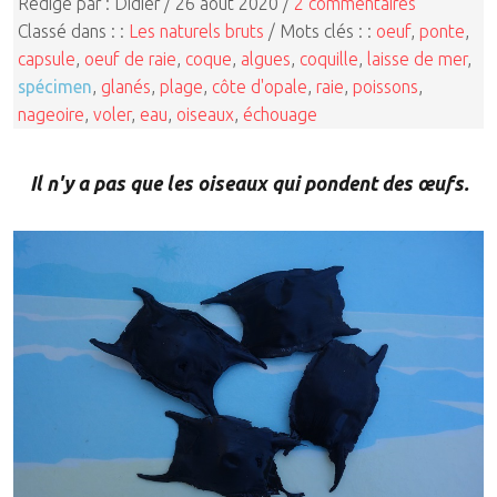
Rédigé par : Didier / 26 août 2020 /
2 commentaires
Classé dans : :
Les naturels bruts
/ Mots clés : :
oeuf
,
ponte
,
capsule
,
oeuf de raie
,
coque
,
algues
,
coquille
,
laisse de mer
,
spécimen
,
glanés
,
plage
,
côte d'opale
,
raie
,
poissons
,
nageoire
,
voler
,
eau
,
oiseaux
,
échouage
Il n'y a pas que les oiseaux qui pondent des œufs.