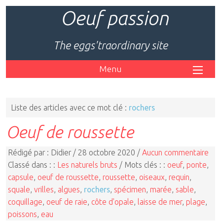
Oeuf passion
The eggs'traordinary site
Menu
Liste des articles avec ce mot clé :
rochers
Oeuf de roussette
Rédigé par : Didier / 28 octobre 2020 /
Aucun commentaire
Classé dans : :
Les naturels bruts
/ Mots clés : :
oeuf
,
ponte
,
capsule
,
oeuf de roussette
,
roussette
,
oiseaux
,
requin
,
squale
,
vrilles
,
algues
,
rochers
,
spécimen
,
marée
,
sable
,
coquillage
,
oeuf de raie
,
côte d'opale
,
laisse de mer
,
plage
,
poissons
,
eau