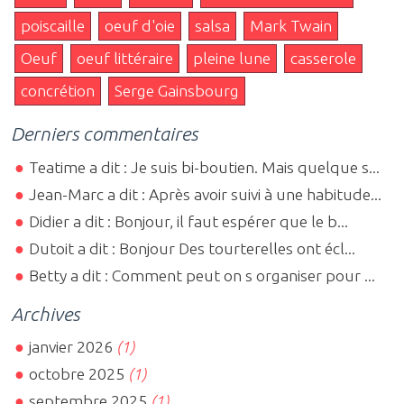
poiscaille
oeuf d'oie
salsa
Mark Twain
Oeuf
oeuf littéraire
pleine lune
casserole
concrétion
Serge Gainsbourg
Derniers commentaires
Teatime a dit : Je suis bi-boutien. Mais quelque s...
Jean-Marc a dit : Après avoir suivi à une habitude...
Didier a dit : Bonjour, il faut espérer que le b...
Dutoit a dit : Bonjour Des tourterelles ont écl...
Betty a dit : Comment peut on s organiser pour ...
Archives
janvier 2026
(1)
octobre 2025
(1)
septembre 2025
(1)