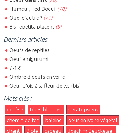
Humeur, Ted Doeuf
(70)
Quoi d'autre ?
(71)
Bis repetita placent
(5)
Derniers articles
Oeufs de reptiles
Oeuf amigurumi
7-1-9
Ombre d'oeufs en verre
Oeuf d'oie à la fleur de lys (bis)
Mots clés :
genèse
têtes blondes
Ceratopsiens
chemin de fer
baleine
oeuf en ivoire végétal
chant
Bible
cadeau
Joachim Beuckelaer