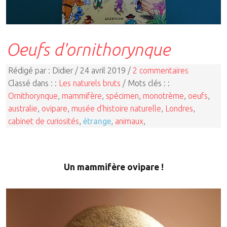
Oeufs d'ornithorynque
Rédigé par : Didier / 24 avril 2019 /
2 commentaires
Classé dans : :
Les naturels bruts
/ Mots clés : :
Ornithorynque
,
mammifère
,
spécimen
,
monotrème
,
oeufs
,
australie
,
ovipare
,
musée d'histoire naturelle
,
Londres
,
cabinet de curiosités
,
étrange
,
animaux
,
Un mammifère ovipare !