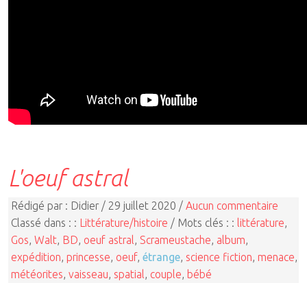
L'oeuf astral
Rédigé par : Didier / 29 juillet 2020 /
Aucun commentaire
Classé dans : :
Littérature/histoire
/ Mots clés : :
littérature
,
Gos
,
Walt
,
BD
,
oeuf astral
,
Scrameustache
,
album
,
expédition
,
princesse
,
oeuf
,
étrange
,
science fiction
,
menace
,
météorites
,
vaisseau
,
spatial
,
couple
,
bébé