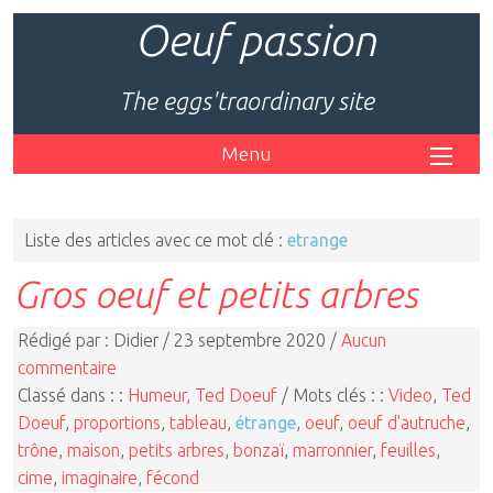
Oeuf passion
The eggs'traordinary site
Menu
Liste des articles avec ce mot clé :
etrange
Gros oeuf et petits arbres
Rédigé par : Didier / 23 septembre 2020 /
Aucun
commentaire
Classé dans : :
Humeur, Ted Doeuf
/ Mots clés : :
Video
,
Ted
Doeuf
,
proportions
,
tableau
,
étrange
,
oeuf
,
oeuf d'autruche
,
trône
,
maison
,
petits arbres
,
bonzaï
,
marronnier
,
feuilles
,
cime
,
imaginaire
,
fécond