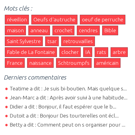
Mots clés :
réveillon
Oeufs d'autruche
oeuf de perruche
maison
anneau
crochet
cendres
Bible
Saint Sylvestre
tsar
retrouvailles
Fable de La Fontaine
clocher
IA
rats
arbre
France
naissance
Schtroumpfs
américain
Derniers commentaires
Teatime a dit : Je suis bi-boutien. Mais quelque s...
Jean-Marc a dit : Après avoir suivi à une habitude...
Didier a dit : Bonjour, il faut espérer que le b...
Dutoit a dit : Bonjour Des tourterelles ont écl...
Betty a dit : Comment peut on s organiser pour ...