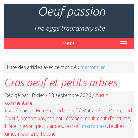
Oeuf passion
The eggs'traordinary site
Menu
Liste des articles avec ce mot clé :
marronnier
Gros oeuf et petits arbres
Rédigé par : Didier / 23 septembre 2020 /
Aucun
commentaire
Classé dans : :
Humeur, Ted Doeuf
/ Mots clés : :
Video
,
Ted
Doeuf
,
proportions
,
tableau
,
étrange
,
oeuf
,
oeuf d'autruche
,
trône
,
maison
,
petits arbres
,
bonzaï
,
marronnier
,
feuilles
,
cime
,
imaginaire
,
fécond