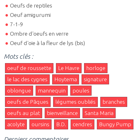
Oeufs de reptiles
Oeuf amigurumi
7-1-9
Ombre d'oeufs en verre
Oeuf d'oie à la fleur de lys (bis)
Mots clés :
oeuf de roussette
Le Havre
horloge
le lac des cygnes
Hoytema
signature
oblongue
mannequin
poules
oeufs de Pâques
légumes oubliés
branches
oeufs au plat
bienveillance
Santa Maria
acolyte
oursins
B.D.
cendres
Bungy Pump
Derniers commentaires