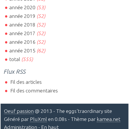
année 2020
(53)
année 2019
(52)
année 2018
(52)
année 2017
(52)
année 2016
(52)
année 2015
(62)
total
(555)
Flux RSS
Fil des articles
Fil des commentaires
Oeuf passion
@ 2013 - The eggs'traordinary site
Généré par
PluXml
en 0.08s - Thème par
kamea.net
Administration
-
En haut