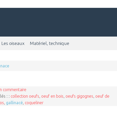
Les oiseaux
Matériel, technique
inace
n commentaire
lés : :
collection oeufs
,
oeuf en bois
,
oeufs gigognes
,
oeuf de
os
,
gallinacé
,
coqueliner