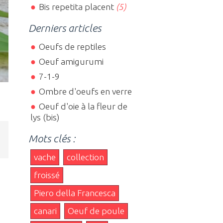
Bis repetita placent
(5)
Derniers articles
Oeufs de reptiles
Oeuf amigurumi
7-1-9
Ombre d'oeufs en verre
Oeuf d'oie à la fleur de
lys (bis)
Mots clés :
vache
collection
froissé
Piero della Francesca
canari
Oeuf de poule