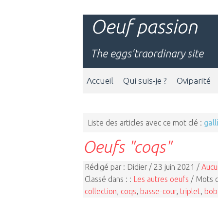
Oeuf passion
The eggs'traordinary site
Accueil
Qui suis-je ?
Oviparité
Liste des articles avec ce mot clé :
gall
Oeufs "coqs"
Rédigé par : Didier / 23 juin 2021 /
Aucu
Classé dans : :
Les autres oeufs
/ Mots c
collection
,
coqs
,
basse-cour
,
triplet
,
bob