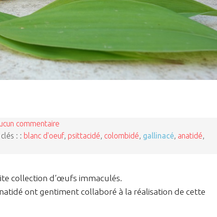
ucun commentaire
clés : :
blanc d'oeuf
,
psittacidé
,
colombidé
,
gallinacé
,
anatidé
,
tite collection d’œufs immaculés.
anatidé ont gentiment collaboré à la réalisation de cette