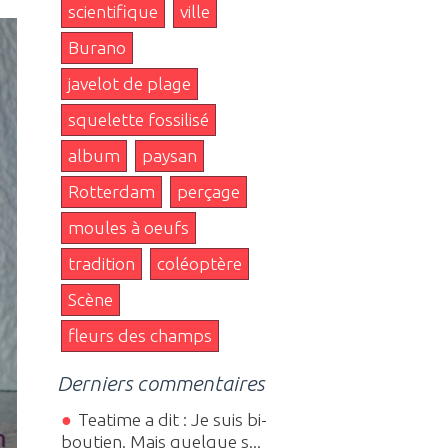
scientifique
ville
Burano
javelot de plage
squelette fossilisé
album
paysan
Rotterdam
perçage
moules à oeufs
tradition
coléoptère
Scène
fleurs des champs
Derniers commentaires
Teatime a dit : Je suis bi-
boutien. Mais quelque s...