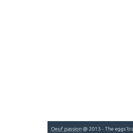
Oeuf passion
@ 2013 - The eggs'tra