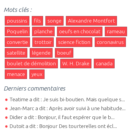
Mots clés :
poussins
fils
songe
Alexandre Montfort
Poquelin
planche
oeufs en chocolat
rameau
convertie
trottoir
science fiction
coronavirus
satellite
légende
boeuf
boulet de démolition
W. H. Drake
canada
menace
yeux
Derniers commentaires
Teatime a dit : Je suis bi-boutien. Mais quelque s...
Jean-Marc a dit : Après avoir suivi à une habitude...
Didier a dit : Bonjour, il faut espérer que le b...
Dutoit a dit : Bonjour Des tourterelles ont écl...