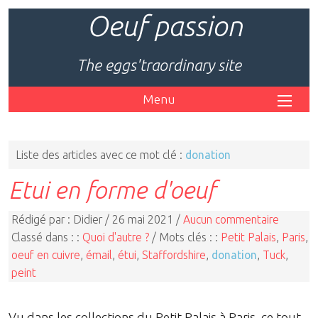
Oeuf passion
The eggs'traordinary site
Menu
Liste des articles avec ce mot clé :
donation
Etui en forme d'oeuf
Rédigé par : Didier / 26 mai 2021 /
Aucun commentaire
Classé dans : :
Quoi d'autre ?
/ Mots clés : :
Petit Palais
,
Paris
,
oeuf en cuivre
,
émail
,
étui
,
Staffordshire
,
donation
,
Tuck
,
peint
Vu dans les collections du Petit Palais à Paris, ce tout