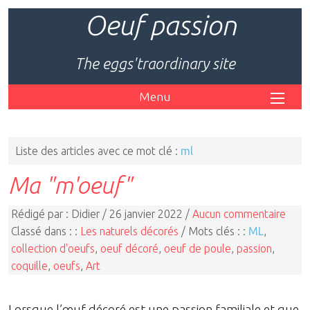
Oeuf passion
The eggs'traordinary site
Menu
Liste des articles avec ce mot clé :
ml
Ma "m'oeuf"
Rédigé par : Didier / 26 janvier 2022 /
Aucun commentaire
Classé dans : :
Les naturels décorés
/ Mots clés : :
ML
,
collection d'oeufs
,
oeuf décoré
,
oeuf de poule
,
passion
,
coquille
,
oeufs
,
Art
Lorsque l’œuf décoré est une passion familiale et que