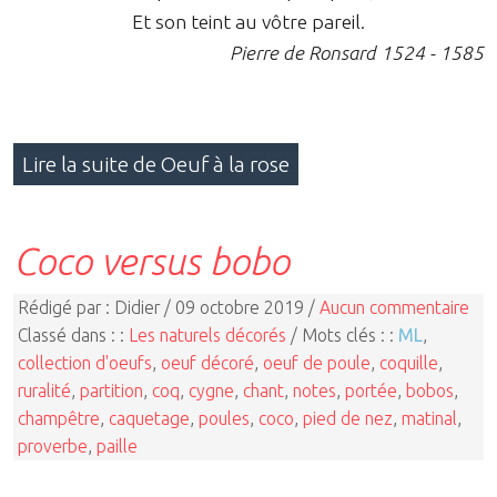
Et son teint au vôtre pareil.
Pierre de Ronsard 1524 - 1585
Lire la suite de Oeuf à la rose
Coco versus bobo
Rédigé par : Didier / 09 octobre 2019 /
Aucun commentaire
Classé dans : :
Les naturels décorés
/ Mots clés : :
ML
,
collection d'oeufs
,
oeuf décoré
,
oeuf de poule
,
coquille
,
ruralité
,
partition
,
coq
,
cygne
,
chant
,
notes
,
portée
,
bobos
,
champêtre
,
caquetage
,
poules
,
coco
,
pied de nez
,
matinal
,
proverbe
,
paille