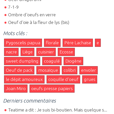
7-1-9
Ombre d'oeufs en verre
Oeuf d'oie à la fleur de lys (bis)
Mots clés :
Pygoscelis papua
florale
Père Lachaise
e
nacre
Liège
cuisinier
Ecosse
sweet dumpling
coagulé
Diogène
Oeuf de pack
mosaïque
colibri
envoler
le dépit amoureux
coquille d'oeuf
grues
Joan Miro
oeufs presse papiers
Derniers commentaires
Teatime a dit : Je suis bi-boutien. Mais quelque s...