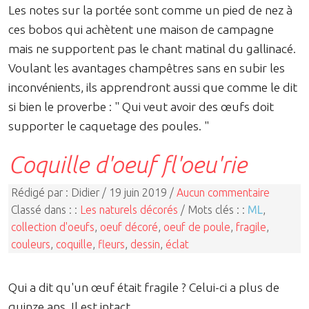
Les notes sur la portée sont comme un pied de nez à
ces bobos qui achètent une maison de campagne
mais ne supportent pas le chant matinal du gallinacé.
Voulant les avantages champêtres sans en subir les
inconvénients, ils apprendront aussi que comme le dit
si bien le proverbe : " Qui veut avoir des œufs doit
supporter le caquetage des poules. "
Coquille d'oeuf fl'oeu'rie
Rédigé par : Didier / 19 juin 2019 /
Aucun commentaire
Classé dans : :
Les naturels décorés
/ Mots clés : :
ML
,
collection d'oeufs
,
oeuf décoré
,
oeuf de poule
,
fragile
,
couleurs
,
coquille
,
fleurs
,
dessin
,
éclat
Qui a dit qu'un œuf était fragile ? Celui-ci a plus de
quinze ans. Il est intact.