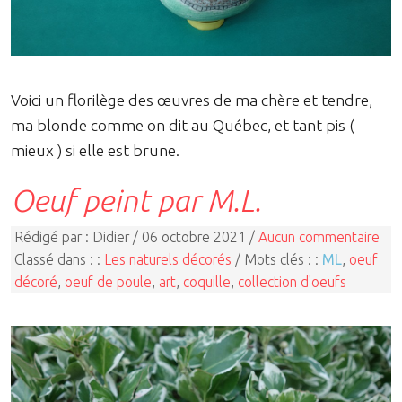
Voici un florilège des œuvres de ma chère et tendre,
ma blonde comme on dit au Québec, et tant pis (
mieux ) si elle est brune.
Oeuf peint par M.L.
Rédigé par : Didier / 06 octobre 2021 /
Aucun commentaire
Classé dans : :
Les naturels décorés
/ Mots clés : :
ML
,
oeuf
décoré
,
oeuf de poule
,
art
,
coquille
,
collection d'oeufs