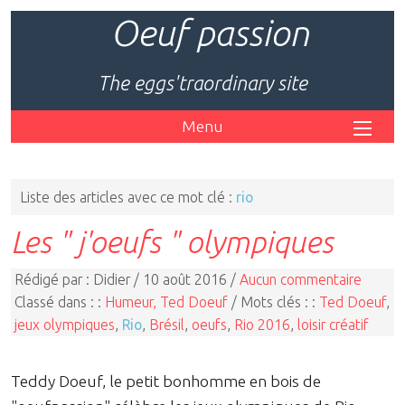
Oeuf passion
The eggs'traordinary site
Menu
Liste des articles avec ce mot clé :
rio
Les " j'oeufs " olympiques
Rédigé par : Didier / 10 août 2016 /
Aucun commentaire
Classé dans : :
Humeur, Ted Doeuf
/ Mots clés : :
Ted Doeuf
,
jeux olympiques
,
Rio
,
Brésil
,
oeufs
,
Rio 2016
,
loisir créatif
Teddy Doeuf, le petit bonhomme en bois de