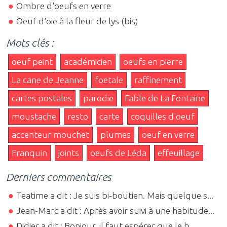
Ombre d'oeufs en verre
Oeuf d'oie à la fleur de lys (bis)
Mots clés :
oeuf peint
académicien
oeufs en pierre
La cane de Jeanne
foetale
raffinement
cartes postales
parodie
Fable de La Fontaine
moustache
resto
carte
coquilles d'oeuf
accenteur mouchet
plumes
oeuf en verre
Franquin
joints
oeufs de Léda
effeuillage
Derniers commentaires
Teatime a dit : Je suis bi-boutien. Mais quelque s...
Jean-Marc a dit : Après avoir suivi à une habitude...
Didier a dit : Bonjour, il faut espérer que le b...