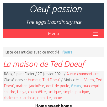
Oeuf passion
The eggs'traordinary site
Menu
Liste des articles avec ce mot clé :
fleurs
La maison de Ted Doeuf
Rédigé par : Didier / 27 janvier 2021 /
Aucun commentaire
Classé dans : :
Humeur, Ted Doeuf
/ Mots clés : :
Video
,
Ted
Doeuf
,
maison
,
jardinière
,
oeuf de poule
,
fleurs
,
mannequin
,
souche
,
thuya
,
champêtre
,
rustique
,
simple
,
pratique
,
chaleureux
,
ardoise
,
domicile
,
home
Home sweet home