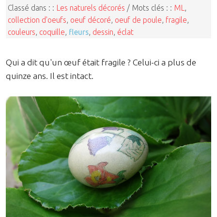
Classé dans : :
Les naturels décorés
/ Mots clés : :
ML
,
collection d'oeufs
,
oeuf décoré
,
oeuf de poule
,
fragile
,
couleurs
,
coquille
,
fleurs
,
dessin
,
éclat
Qui a dit qu'un œuf était fragile ? Celui-ci a plus de
quinze ans. Il est intact.