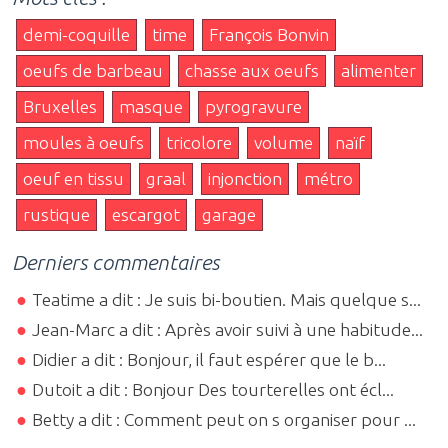
demi-coquille
time
François Bonvin
oeufs de barbeau
chasse aux oeufs
alimenter
Bruxelles
masque
pyrogravure
moules à oeufs
tricolore
volume
naïf
oeuf en tissu
graal
injonction
métro
rustique
escargot
garage
Derniers commentaires
Teatime a dit : Je suis bi-boutien. Mais quelque s...
Jean-Marc a dit : Après avoir suivi à une habitude...
Didier a dit : Bonjour, il faut espérer que le b...
Dutoit a dit : Bonjour Des tourterelles ont écl...
Betty a dit : Comment peut on s organiser pour ...