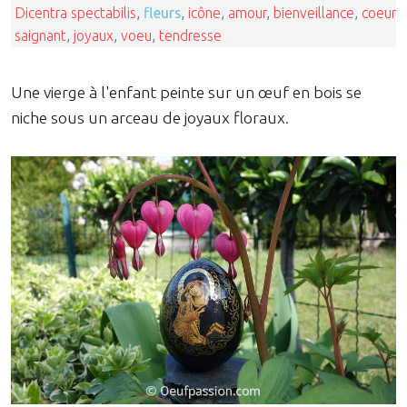
Dicentra spectabilis
,
fleurs
,
icône
,
amour
,
bienveillance
,
coeur
saignant
,
joyaux
,
voeu
,
tendresse
Une vierge à l'enfant peinte sur un œuf en bois se
niche sous un arceau de joyaux floraux.