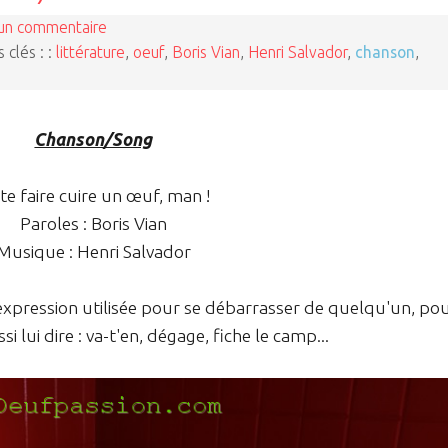
un commentaire
 clés : :
littérature
,
oeuf
,
Boris Vian
,
Henri Salvador
,
chanson
,
Chanson/Song
te faire cuire un œuf, man !
Paroles : Boris Vian
Musique : Henri Salvador
e expression utilisée pour se débarrasser de quelqu'un, po
 lui dire : va-t'en, dégage, fiche le camp...