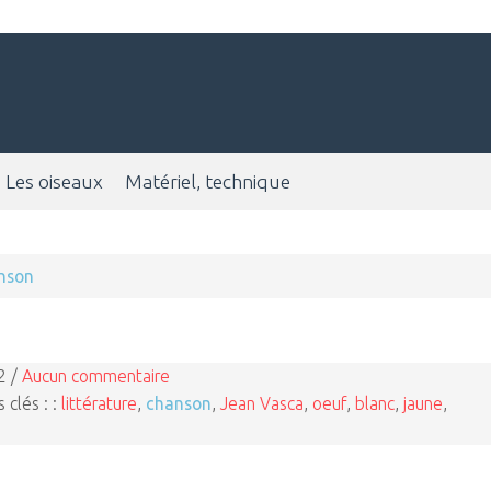
Les oiseaux
Matériel, technique
nson
2 /
Aucun commentaire
 clés : :
littérature
,
chanson
,
Jean Vasca
,
oeuf
,
blanc
,
jaune
,