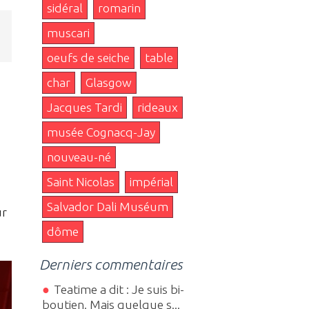
sidéral
romarin
muscari
oeufs de seiche
table
char
Glasgow
Jacques Tardi
rideaux
musée Cognacq-Jay
nouveau-né
Saint Nicolas
impérial
Salvador Dali Muséum
ur
dôme
Derniers commentaires
Teatime a dit : Je suis bi-
boutien. Mais quelque s...