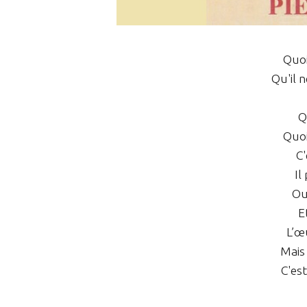
Quoi
Qu'il n
Q
Quoi
C'
Il
Ou
E
L’œ
Mais 
C'es