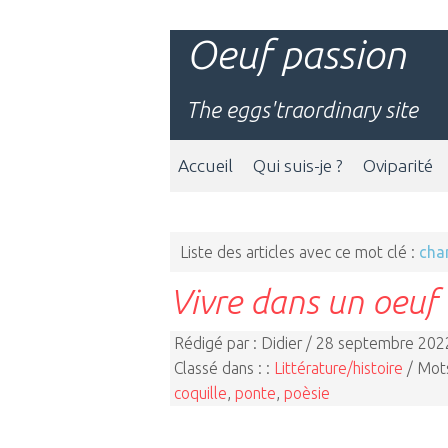
Oeuf passion
The eggs'traordinary site
Accueil
Qui suis-je ?
Oviparité
Liste des articles avec ce mot clé :
cha
Vivre dans un oeuf
Rédigé par : Didier / 28 septembre 202
Classé dans : :
Littérature/histoire
/ Mots
coquille
,
ponte
,
poèsie