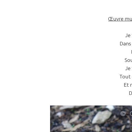
Œuvre mus
Je
Dans 
Sou
Je
Tout 
Et 
D