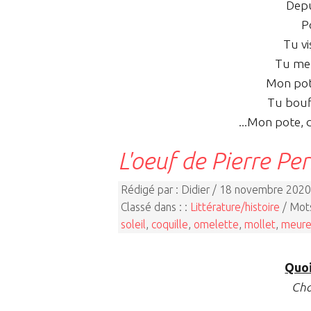
Depu
P
Tu v
Tu met
Mon pote
Tu bouf
...Mon pote, 
L'oeuf de Pierre Per
Rédigé par : Didier / 18 novembre 2020
Classé dans : :
Littérature/histoire
/ Mots
soleil
,
coquille
,
omelette
,
mollet
,
meure
Quoi
Cha