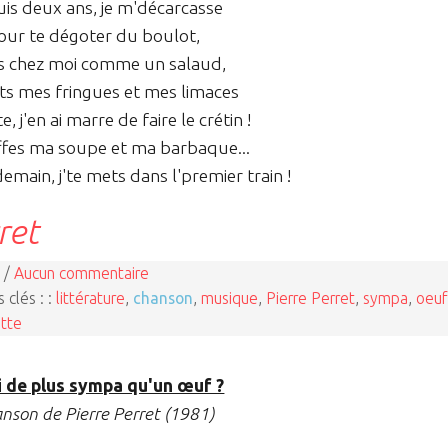
is deux ans, je m'décarcasse
our te dégoter du boulot,
is chez moi comme un salaud,
s mes fringues et mes limaces
, j'en ai marre de faire le crétin !
fes ma soupe et ma barbaque...
demain, j'te mets dans l'premier train !
ret
 /
Aucun commentaire
 clés : :
littérature
,
chanson
,
musique
,
Pierre Perret
,
sympa
,
oeuf
tte
 de plus sympa qu'un œuf ?
nson de Pierre Perret (1981)