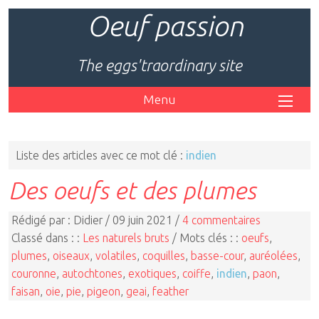
Oeuf passion
The eggs'traordinary site
Menu
Liste des articles avec ce mot clé :
indien
Des oeufs et des plumes
Rédigé par : Didier / 09 juin 2021 /
4 commentaires
Classé dans : :
Les naturels bruts
/ Mots clés : :
oeufs
,
plumes
,
oiseaux
,
volatiles
,
coquilles
,
basse-cour
,
auréolées
,
couronne
,
autochtones
,
exotiques
,
coiffe
,
indien
,
paon
,
faisan
,
oie
,
pie
,
pigeon
,
geai
,
feather