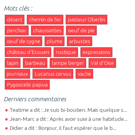
Mots clés :
désert
chemin de fer
pasteur Oberlin
perchoir
chaussettes
oeuf de pie
oeuf de cygne
plume
arbustes
château d'Ecouen
rustique
expressions
lapin
barbeau
lampe berger
Val d'Oise
journaux
Lucanus cervus
vache
Pygoscelis papua
Derniers commentaires
Teatime a dit : Je suis bi-boutien. Mais quelque s...
Jean-Marc a dit : Après avoir suivi à une habitude...
Didier a dit : Bonjour, il faut espérer que le b...