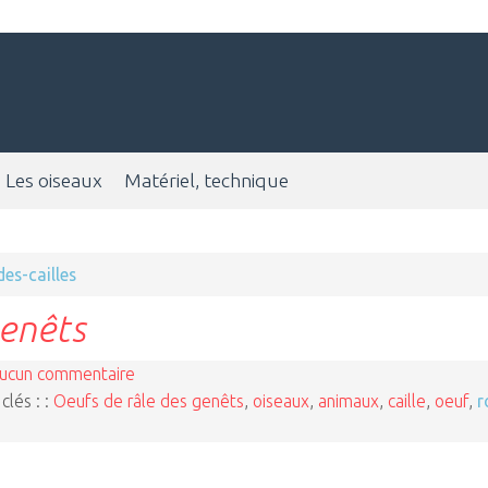
Les oiseaux
Matériel, technique
des-cailles
genêts
ucun commentaire
clés : :
Oeufs de râle des genêts
,
oiseaux
,
animaux
,
caille
,
oeuf
,
r