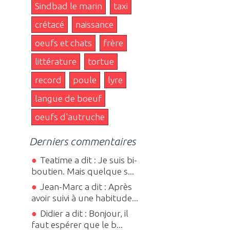
Sindbad le marin
taxi
crétacé
naissance
oeufs et chats
frère
littérature
tortue
record
poule
lyre
langue de boeuf
oeufs d'autruche
Derniers commentaires
Teatime a dit : Je suis bi-
boutien. Mais quelque s...
Jean-Marc a dit : Après
avoir suivi à une habitude...
Didier a dit : Bonjour, il
faut espérer que le b...