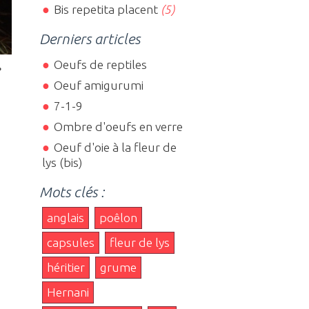
Bis repetita placent
(5)
Derniers articles
Oeufs de reptiles
e
Oeuf amigurumi
7-1-9
Ombre d'oeufs en verre
Oeuf d'oie à la fleur de
lys (bis)
Mots clés :
anglais
poêlon
capsules
fleur de lys
héritier
grume
Hernani