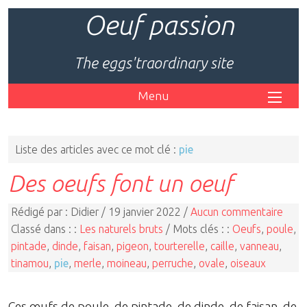
Oeuf passion
The eggs'traordinary site
Menu
Liste des articles avec ce mot clé :
pie
Des oeufs font un oeuf
Rédigé par : Didier / 19 janvier 2022 /
Aucun commentaire
Classé dans : :
Les naturels bruts
/ Mots clés : :
Oeufs
,
poule
,
pintade
,
dinde
,
faisan
,
pigeon
,
tourterelle
,
caille
,
vanneau
,
tinamou
,
pie
,
merle
,
moineau
,
perruche
,
ovale
,
oiseaux
Ces œufs de poule, de pintade, de dinde, de faisan, de