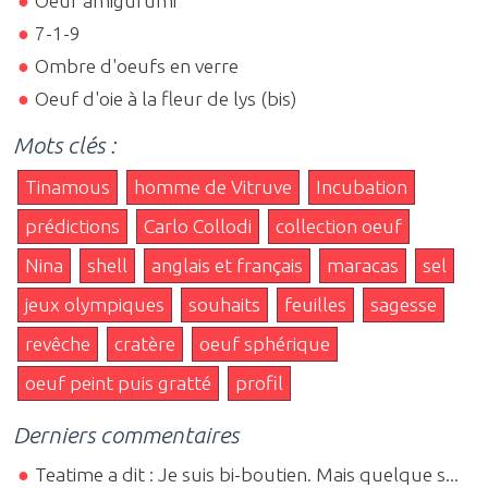
Oeuf amigurumi
7-1-9
Ombre d'oeufs en verre
Oeuf d'oie à la fleur de lys (bis)
Mots clés :
Tinamous
homme de Vitruve
Incubation
prédictions
Carlo Collodi
collection oeuf
Nina
shell
anglais et français
maracas
sel
jeux olympiques
souhaits
feuilles
sagesse
revêche
cratère
oeuf sphérique
oeuf peint puis gratté
profil
Derniers commentaires
Teatime a dit : Je suis bi-boutien. Mais quelque s...