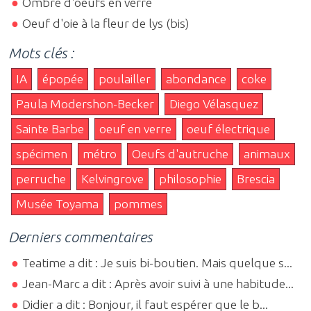
Ombre d'oeufs en verre
Oeuf d'oie à la fleur de lys (bis)
Mots clés :
IA
épopée
poulailler
abondance
coke
Paula Modershon-Becker
Diego Vélasquez
Sainte Barbe
oeuf en verre
oeuf électrique
spécimen
métro
Oeufs d'autruche
animaux
perruche
Kelvingrove
philosophie
Brescia
Musée Toyama
pommes
Derniers commentaires
Teatime a dit : Je suis bi-boutien. Mais quelque s...
Jean-Marc a dit : Après avoir suivi à une habitude...
Didier a dit : Bonjour, il faut espérer que le b...