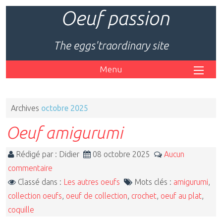
Oeuf passion
The eggs'traordinary site
Menu
Archives
octobre 2025
Oeuf amigurumi
Rédigé par : Didier
08 octobre 2025
Aucun
commentaire
Classé dans :
Les autres oeufs
Mots clés :
amigurumi
,
collection oeufs
,
oeuf de collection
,
crochet
,
oeuf au plat
,
coquille