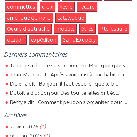
gommettes
croix
lièvre
record
amérique du nord
catalytique
Oeufs d'autruche
modèle
êtres
Ptérosaure
citation
expédition
Saint Exupéry
Derniers commentaires
Teatime a dit : Je suis bi-boutien. Mais quelque s...
Jean-Marc a dit : Après avoir suivi à une habitude...
Didier a dit : Bonjour, il faut espérer que le b...
Dutoit a dit : Bonjour Des tourterelles ont écl...
Betty a dit : Comment peut on s organiser pour ...
Archives
janvier 2026
(1)
octobre 2025
(1)