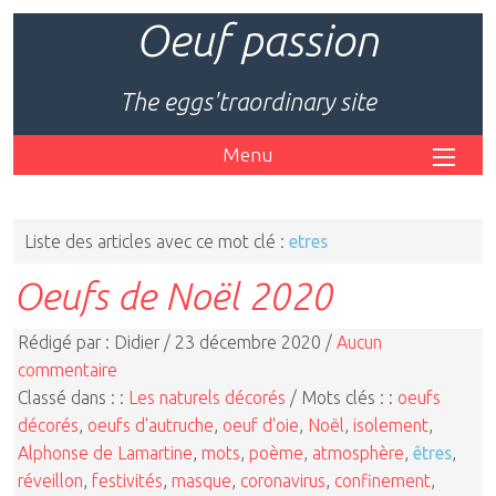
Oeuf passion
The eggs'traordinary site
Menu
Liste des articles avec ce mot clé :
etres
Oeufs de Noël 2020
Rédigé par : Didier / 23 décembre 2020 /
Aucun
commentaire
Classé dans : :
Les naturels décorés
/ Mots clés : :
oeufs
décorés
,
oeufs d'autruche
,
oeuf d'oie
,
Noël
,
isolement
,
Alphonse de Lamartine
,
mots
,
poème
,
atmosphère
,
êtres
,
réveillon
,
festivités
,
masque
,
coronavirus
,
confinement
,