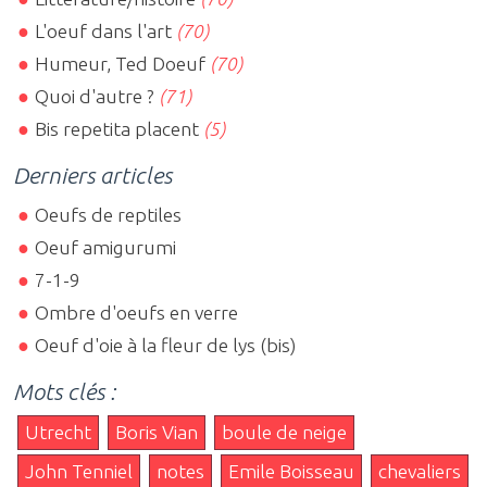
L'oeuf dans l'art
(70)
Humeur, Ted Doeuf
(70)
Quoi d'autre ?
(71)
Bis repetita placent
(5)
Derniers articles
Oeufs de reptiles
Oeuf amigurumi
7-1-9
Ombre d'oeufs en verre
Oeuf d'oie à la fleur de lys (bis)
Mots clés :
Utrecht
Boris Vian
boule de neige
John Tenniel
notes
Emile Boisseau
chevaliers