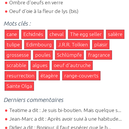
Ombre d'oeufs en verre
Oeuf d'oie à la fleur de lys (bis)
Mots clés :
cane
Echidnés
cheval
The egg seller
salière
tulipe
Edimbourg
J.R.R. Tolkien
plaisir
grossesse
poules
Schlümpfe
fragrance
scrabble
algues
oeuf d'autruche
resurrection
étagère
range-couverts
Sainte Olga
Derniers commentaires
Teatime a dit : Je suis bi-boutien. Mais quelque s...
Jean-Marc a dit : Après avoir suivi à une habitude...
Didier a dit : Bonjour, il faut espérer que le b...