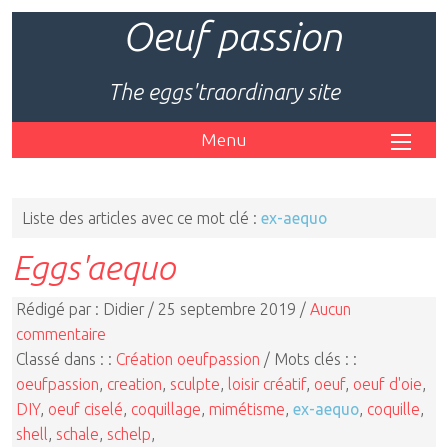
Oeuf passion
The eggs'traordinary site
Menu
Liste des articles avec ce mot clé :
ex-aequo
Eggs'aequo
Rédigé par : Didier / 25 septembre 2019 /
Aucun
commentaire
Classé dans : :
Création oeufpassion
/ Mots clés : :
oeufpassion
,
creation
,
sculpte
,
loisir créatif
,
oeuf
,
oeuf d'oie
,
DIY
,
oeuf ciselé
,
coquillage
,
mimétisme
,
ex-aequo
,
coquille
,
shell
,
schale
,
schelp
,