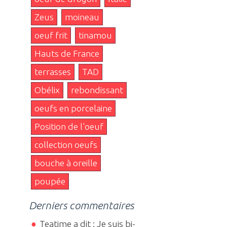
Zeus
moineau
oeuf frit
tinamou
Hauts de France
terrasses
TAD
Obélix
rebondissant
oeufs en porcelaine
Position de l'oeuf
collection oeufs
bouche à oreille
poupée
Derniers commentaires
Teatime a dit : Je suis bi-