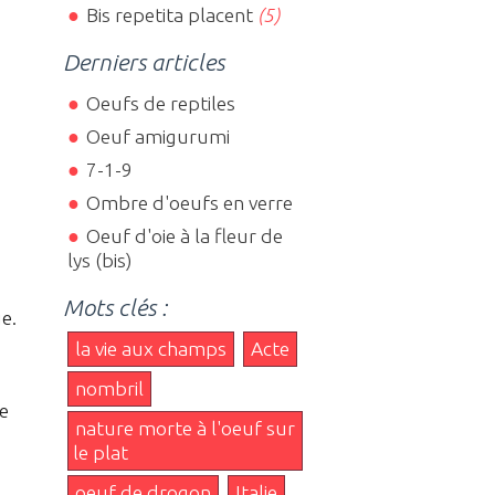
Bis repetita placent
(5)
Derniers articles
Oeufs de reptiles
Oeuf amigurumi
7-1-9
Ombre d'oeufs en verre
Oeuf d'oie à la fleur de
lys (bis)
Mots clés :
e.
la vie aux champs
Acte
nombril
re
nature morte à l'oeuf sur
le plat
oeuf de drogon
Italie