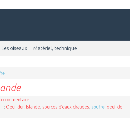
Les oiseaux
Matériel, technique
fre
lande
n commentaire
 : :
Oeuf dur
,
Islande
,
sources d'eaux chaudes
,
soufre
,
oeuf de