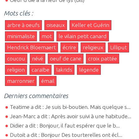
Mots clés :
arbre à oeufs
oiseaux
Keller et Guérin
minimaliste
mot
le vilain petit canard
Hendrick Bloemaert
écrire
religieux
Lilliput
coucou
névé
oeuf de cane
croix pattée
religion
caraïbe
lakrids
légende
marronnier
émail
Derniers commentaires
Teatime a dit : Je suis bi-boutien. Mais quelque s...
Jean-Marc a dit : Après avoir suivi à une habitude...
Didier a dit : Bonjour, il faut espérer que le b...
Dutoit a dit : Bonjour Des tourterelles ont écl...