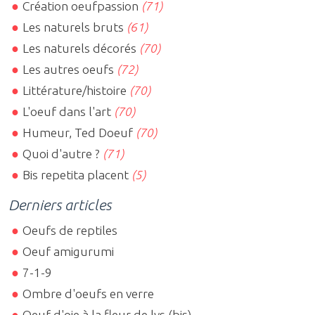
Création oeufpassion
(71)
Les naturels bruts
(61)
Les naturels décorés
(70)
Les autres oeufs
(72)
Littérature/histoire
(70)
L'oeuf dans l'art
(70)
Humeur, Ted Doeuf
(70)
Quoi d'autre ?
(71)
Bis repetita placent
(5)
Derniers articles
Oeufs de reptiles
Oeuf amigurumi
7-1-9
Ombre d'oeufs en verre
Oeuf d'oie à la fleur de lys (bis)