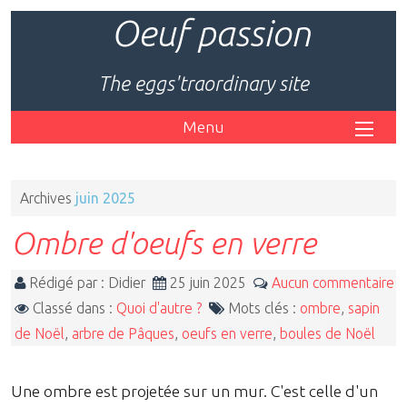
Oeuf passion
The eggs'traordinary site
Menu
Archives
juin 2025
Ombre d'oeufs en verre
Rédigé par : Didier
25 juin 2025
Aucun commentaire
Classé dans :
Quoi d'autre ?
Mots clés :
ombre
,
sapin
de Noël
,
arbre de Pâques
,
oeufs en verre
,
boules de Noël
Une ombre est projetée sur un mur. C'est celle d'un