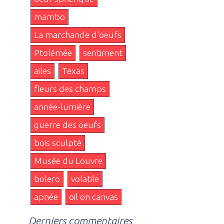
mambo
La marchande d'oeufs
Ptolémée
sentiment
ailes
Texas
fleurs des champs
année-lumière
guerre des oeufs
bois sculpté
Musée du Louvre
bolero
volatile
apnée
oil on canvas
Derniers commentaires