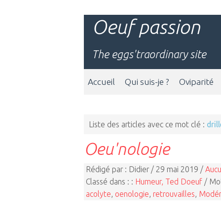
Oeuf passion
The eggs'traordinary site
Accueil
Qui suis-je ?
Oviparité
Liste des articles avec ce mot clé :
dril
Oeu'nologie
Rédigé par : Didier / 29 mai 2019 /
Aucu
Classé dans : :
Humeur, Ted Doeuf
/ Mot
acolyte
,
oenologie
,
retrouvailles
,
Modér