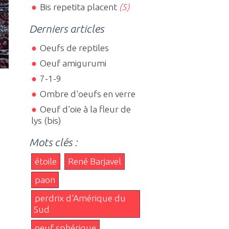
Bis repetita placent
(5)
Derniers articles
Oeufs de reptiles
Oeuf amigurumi
7-1-9
Ombre d'oeufs en verre
Oeuf d'oie à la fleur de
lys (bis)
Mots clés :
étoile
René Barjavel
paon
perdrix d'Amérique du
Sud
oeuf sphérique