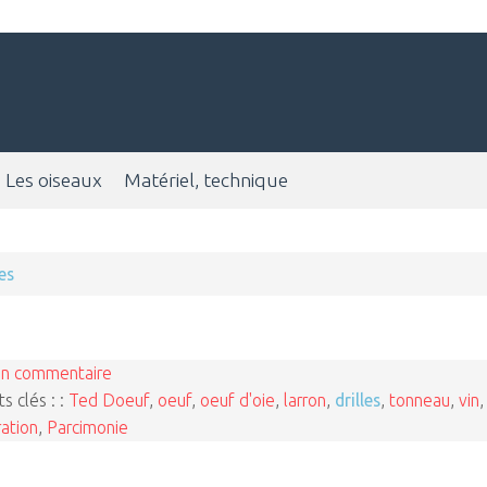
Les oiseaux
Matériel, technique
les
n commentaire
s clés : :
Ted Doeuf
,
oeuf
,
oeuf d'oie
,
larron
,
drilles
,
tonneau
,
vin
,
ation
,
Parcimonie