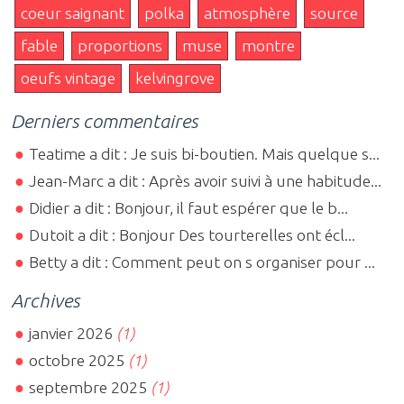
coeur saignant
polka
atmosphère
source
fable
proportions
muse
montre
oeufs vintage
kelvingrove
Derniers commentaires
Teatime a dit : Je suis bi-boutien. Mais quelque s...
Jean-Marc a dit : Après avoir suivi à une habitude...
Didier a dit : Bonjour, il faut espérer que le b...
Dutoit a dit : Bonjour Des tourterelles ont écl...
Betty a dit : Comment peut on s organiser pour ...
Archives
janvier 2026
(1)
octobre 2025
(1)
septembre 2025
(1)