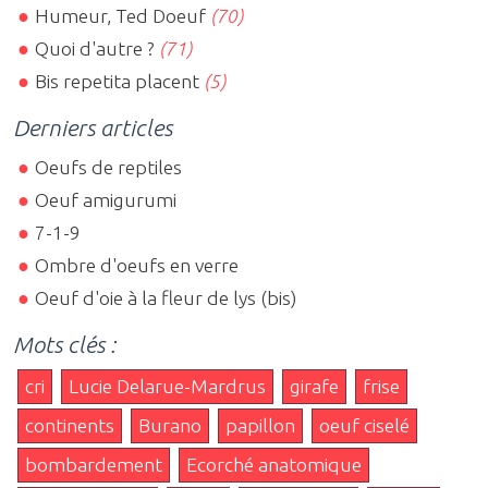
Humeur, Ted Doeuf
(70)
Quoi d'autre ?
(71)
Bis repetita placent
(5)
Derniers articles
Oeufs de reptiles
Oeuf amigurumi
7-1-9
Ombre d'oeufs en verre
Oeuf d'oie à la fleur de lys (bis)
Mots clés :
cri
Lucie Delarue-Mardrus
girafe
frise
continents
Burano
papillon
oeuf ciselé
bombardement
Ecorché anatomique