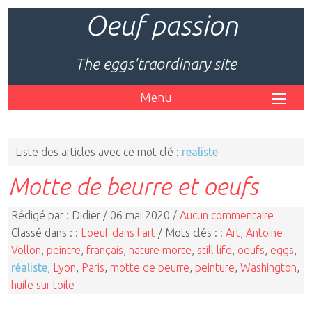
Oeuf passion
The eggs'traordinary site
Menu
Liste des articles avec ce mot clé :
realiste
Motte de beurre et oeufs
Rédigé par : Didier / 06 mai 2020 /
Aucun commentaire
Classé dans : :
L'oeuf dans l'art
/ Mots clés : :
Art
,
Antoine
Vollon
,
peintre
,
français
,
nature morte
,
still life
,
oeufs
,
eggs
,
réaliste
,
Lyon
,
Paris
,
motte de beurre
,
peinture
,
Washington
,
huile sur toile