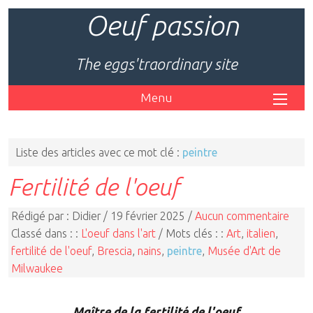
Oeuf passion
The eggs'traordinary site
Menu
Liste des articles avec ce mot clé :
peintre
Fertilité de l'oeuf
Rédigé par : Didier / 19 février 2025 /
Aucun commentaire
Classé dans : :
L'oeuf dans l'art
/ Mots clés : :
Art
,
italien
,
fertilité de l'oeuf
,
Brescia
,
nains
,
peintre
,
Musée d'Art de
Milwaukee
Maître de la fertilité de l'oeuf