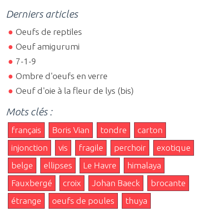
Derniers articles
Oeufs de reptiles
Oeuf amigurumi
7-1-9
Ombre d'oeufs en verre
Oeuf d'oie à la fleur de lys (bis)
Mots clés :
français
Boris Vian
tondre
carton
injonction
vis
fragile
perchoir
exotique
belge
ellipses
Le Havre
himalaya
Fauxbergé
croix
Johan Baeck
brocante
étrange
oeufs de poules
thuya