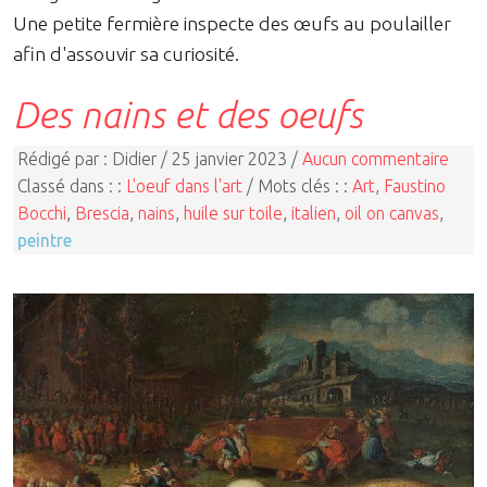
Une petite fermière inspecte des œufs au poulailler
afin d'assouvir sa curiosité.
Des nains et des oeufs
Rédigé par : Didier / 25 janvier 2023 /
Aucun commentaire
Classé dans : :
L'oeuf dans l'art
/ Mots clés : :
Art
,
Faustino
Bocchi
,
Brescia
,
nains
,
huile sur toile
,
italien
,
oil on canvas
,
peintre