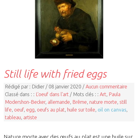
Still life with fried eggs
Rédigé par : Didier / 08 janvier 2020 /
Aucun commentaire
Classé dans : :
L'oeuf dans l'art
/ Mots clés : :
Art
,
Paula
Modershon-Becker
,
allemande
,
Brême
,
nature morte
,
still
life
,
oeuf
,
egg
,
oeufs au plat
,
huile sur toile
,
oil on canvas
,
tableau
,
artiste
Nature morte avec des œufs au plat est une huile sur