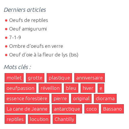
Derniers articles
Oeufs de reptiles
Oeuf amigurumi
7-1-9
Ombre d'oeufs en verre
Oeuf d'oie à la fleur de lys (bis)
Mots clés :
mollet
grotte
plastique
anniversaire
oeufpassion
réveillon
bleu
hiver
e
essence forestière
pierre
original
diorama
La cane de Jeanne
antarctique
coco
Bassano
reptiles
locution
Chantilly