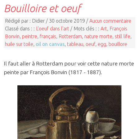
Bouilloire et oeuf
Rédigé par : Didier / 30 octobre 2019 /
Aucun commentaire
Classé dans : :
L'oeuf dans l'art
/ Mots clés : :
Art
,
François
Bonvin
,
peintre
,
français
,
Rotterdam
,
nature morte
,
still life
,
huile sur toile
,
oil on canvas
,
tableau
,
oeuf
,
egg
,
bouillore
Il faut aller à Rotterdam pour voir cette nature morte
peinte par François Bonvin (1817 - 1887).