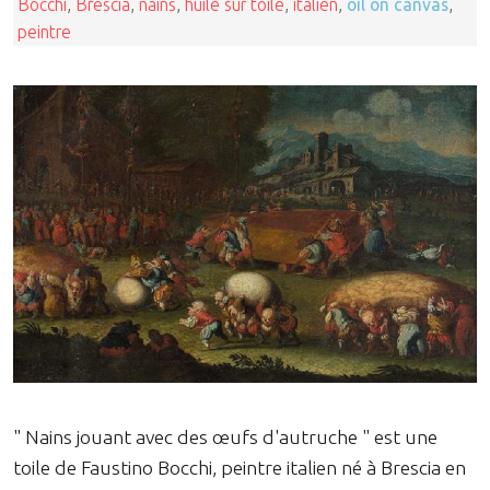
Bocchi
,
Brescia
,
nains
,
huile sur toile
,
italien
,
oil on canvas
,
peintre
" Nains jouant avec des œufs d'autruche " est une
toile de Faustino Bocchi, peintre italien né à Brescia en