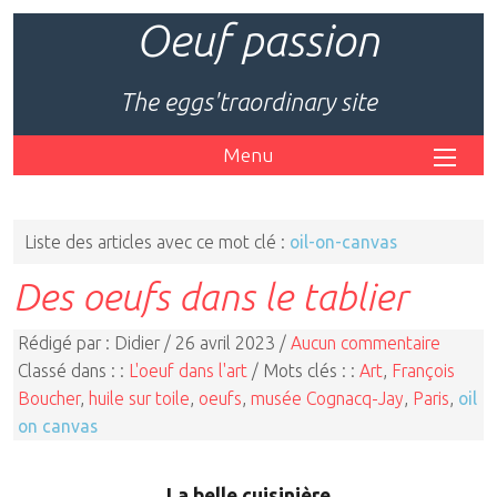
Oeuf passion
The eggs'traordinary site
Menu
Liste des articles avec ce mot clé :
oil-on-canvas
Des oeufs dans le tablier
Rédigé par : Didier / 26 avril 2023 /
Aucun commentaire
Classé dans : :
L'oeuf dans l'art
/ Mots clés : :
Art
,
François
Boucher
,
huile sur toile
,
oeufs
,
musée Cognacq-Jay
,
Paris
,
oil
on canvas
La belle cuisinière