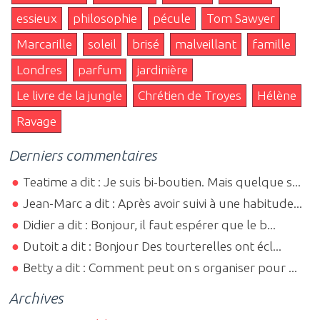
essieux
philosophie
pécule
Tom Sawyer
Marcarille
soleil
brisé
malveillant
famille
Londres
parfum
jardinière
Le livre de la jungle
Chrétien de Troyes
Hélène
Ravage
Derniers commentaires
Teatime a dit : Je suis bi-boutien. Mais quelque s...
Jean-Marc a dit : Après avoir suivi à une habitude...
Didier a dit : Bonjour, il faut espérer que le b...
Dutoit a dit : Bonjour Des tourterelles ont écl...
Betty a dit : Comment peut on s organiser pour ...
Archives