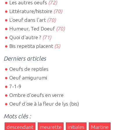
Les autres oeufs
(72)
Littérature/histoire
(70)
L'oeuf dans l'art
(70)
Humeur, Ted Doeuf
(70)
Quoi d'autre ?
(71)
Bis repetita placent
(5)
Derniers articles
Oeufs de reptiles
Oeuf amigurumi
7-1-9
Ombre d'oeufs en verre
Oeuf d'oie à la fleur de lys (bis)
Mots clés :
descendant
meurette
initiales
Martine