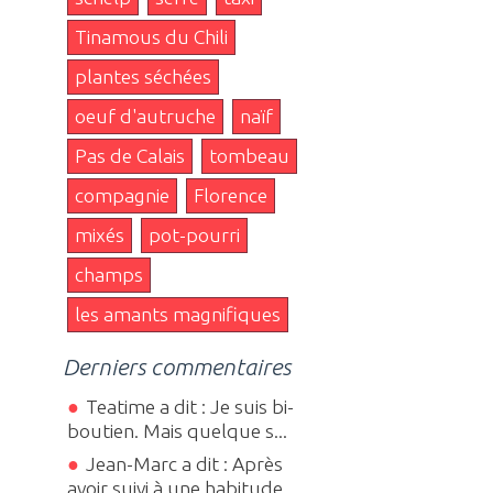
Tinamous du Chili
plantes séchées
oeuf d'autruche
naïf
Pas de Calais
tombeau
compagnie
Florence
mixés
pot-pourri
champs
les amants magnifiques
Derniers commentaires
Teatime a dit : Je suis bi-
boutien. Mais quelque s...
Jean-Marc a dit : Après
avoir suivi à une habitude...