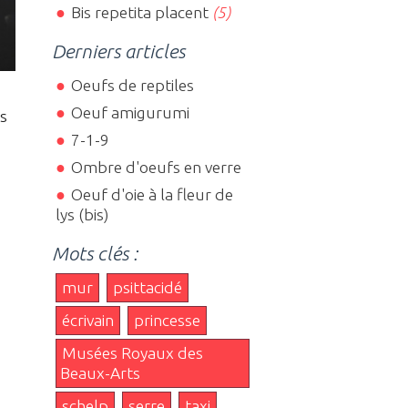
Bis repetita placent
(5)
Derniers articles
Oeufs de reptiles
Oeuf amigurumi
es
7-1-9
Ombre d'oeufs en verre
Oeuf d'oie à la fleur de
lys (bis)
Mots clés :
mur
psittacidé
écrivain
princesse
Musées Royaux des
Beaux-Arts
schelp
serre
taxi