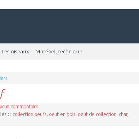
Les oiseaux
Matériel, technique
iers
f
ucun commentaire
lés : :
collection oeufs
,
oeuf en bois
,
oeuf de collection
,
char
,