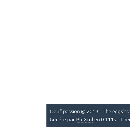
Oeuf passion
@ 2013 - The eggs'tra
Généré par
PluXml
en 0.111s - Th