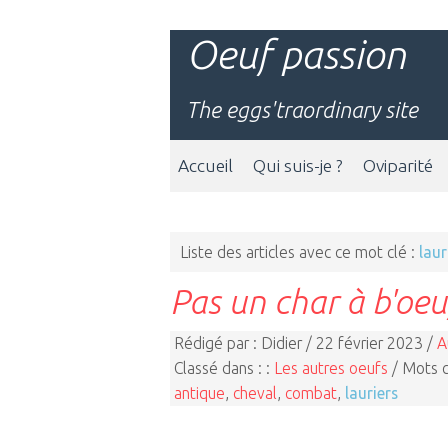
Oeuf passion
The eggs'traordinary site
Accueil
Qui suis-je ?
Oviparité
Liste des articles avec ce mot clé :
laur
Pas un char à b'oeu
Rédigé par : Didier / 22 février 2023 /
A
Classé dans : :
Les autres oeufs
/ Mots c
antique
,
cheval
,
combat
,
lauriers