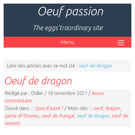
Oeuf passion
The eggs'traordinary site
Menu
Liste des articles avec ce mot clé :
oeuf-de-drogon
Oeuf de dragon
Rédigé par : Didier / 10 novembre 2021 /
Aucun
commentaire
Classé dans : :
Quoi d'autre ?
/ Mots clés : :
oeuf
,
dragon
,
game of thrones
,
oeuf de rhaegal
,
oeuf de drogon
,
oeuf de
viserion