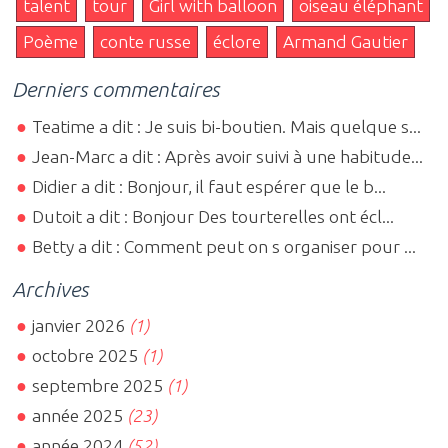
talent
tour
Girl with balloon
oiseau éléphant
Poème
conte russe
éclore
Armand Gautier
Derniers commentaires
Teatime a dit : Je suis bi-boutien. Mais quelque s...
Jean-Marc a dit : Après avoir suivi à une habitude...
Didier a dit : Bonjour, il faut espérer que le b...
Dutoit a dit : Bonjour Des tourterelles ont écl...
Betty a dit : Comment peut on s organiser pour ...
Archives
janvier 2026
(1)
octobre 2025
(1)
septembre 2025
(1)
année 2025
(23)
année 2024
(52)