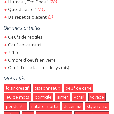
Humeur, Ted Doeuf
(70)
Quoi d'autre ?
(71)
Bis repetita placent
(5)
Derniers articles
Oeufs de reptiles
Oeuf amigurumi
7-1-9
Ombre d'oeufs en verre
Oeuf d'oie à la fleur de lys (bis)
Mots clés :
loisir creatif
pigeonneaux
oeuf de cane
jeu de mots
domicile
aimer
vitrail
voyage
pendentif
nature morte
décennie
style rétro