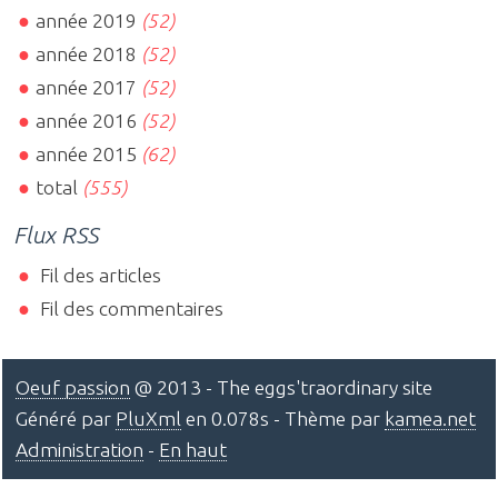
année 2019
(52)
année 2018
(52)
année 2017
(52)
année 2016
(52)
année 2015
(62)
total
(555)
Flux RSS
Fil des articles
Fil des commentaires
Oeuf passion
@ 2013 - The eggs'traordinary site
Généré par
PluXml
en 0.078s - Thème par
kamea.net
Administration
-
En haut