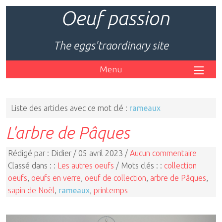
Oeuf passion
The eggs'traordinary site
Menu
Liste des articles avec ce mot clé :
rameaux
L'arbre de Pâques
Rédigé par : Didier / 05 avril 2023 /
Aucun commentaire
Classé dans : :
Les autres oeufs
/ Mots clés : :
collection
oeufs
,
oeufs en verre
,
oeuf de collection
,
arbre de Pâques
,
sapin de Noël
,
rameaux
,
printemps