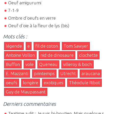
Oeuf amigurumi
7-1-9
Ombre d'oeufs en verre
Oeuf d'oie à la fleur de lys (bis)
Mots clés :
légende
e
fil de coton
Tom Sawyer
Antoine Vollon
nid de dinosaure
clochette
Buffon
vole
Queneau
villeroy & boch
E. Mazzanti
printemps
Utrecht
araucana
oeufs
longère
exotiques
Théodule Ribot
Guy de Maupassant
Derniers commentaires
Teatime a dit : Je suis bi-boutien. Mais quelque s...