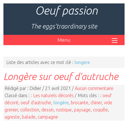
Oeuf passion
The eggs'traordinary site
Menu
Liste des articles avec ce mot clé :
longere
Longère sur oeuf d'autruche
Rédigé par : Didier / 21 avril 2021 /
Aucun commentaire
Classé dans : :
Les naturels décorés
/ Mots clés : :
oeuf
décoré
,
oeuf d'autruche
,
longère
,
brocante
,
chiner
,
vide
grenier
,
collection
,
dessin
,
rustique
,
paysage
,
coquille
,
agreste
,
balade
,
campagne