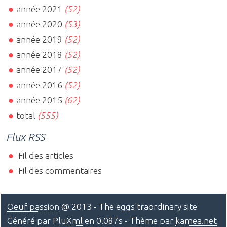
année 2021
(52)
année 2020
(53)
année 2019
(52)
année 2018
(52)
année 2017
(52)
année 2016
(52)
année 2015
(62)
total
(555)
Flux RSS
Fil des articles
Fil des commentaires
Oeuf passion
@ 2013 - The eggs'traordinary site
Généré par
PluXml
en 0.087s - Thème par
kamea.net