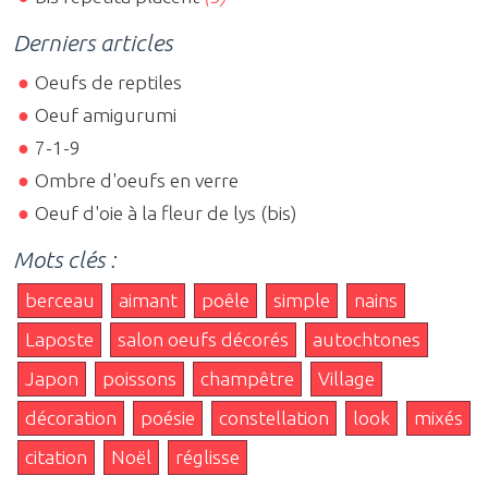
Derniers articles
Oeufs de reptiles
Oeuf amigurumi
7-1-9
Ombre d'oeufs en verre
Oeuf d'oie à la fleur de lys (bis)
Mots clés :
berceau
aimant
poêle
simple
nains
Laposte
salon oeufs décorés
autochtones
Japon
poissons
champêtre
Village
décoration
poésie
constellation
look
mixés
citation
Noël
réglisse