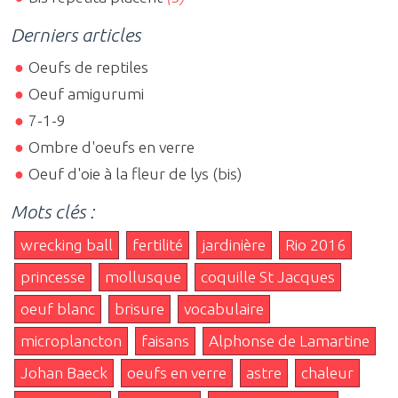
Derniers articles
Oeufs de reptiles
Oeuf amigurumi
7-1-9
Ombre d'oeufs en verre
Oeuf d'oie à la fleur de lys (bis)
Mots clés :
wrecking ball
fertilité
jardinière
Rio 2016
princesse
mollusque
coquille St Jacques
oeuf blanc
brisure
vocabulaire
microplancton
faisans
Alphonse de Lamartine
Johan Baeck
oeufs en verre
astre
chaleur