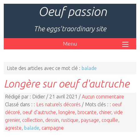
Oeuf passion
The eggs'traordinary site
Menu
Liste des articles avec ce mot clé :
balade
Longère sur oeuf d'autruche
Rédigé par : Didier / 21 avril 2021 /
Aucun commentaire
Classé dans : :
Les naturels décorés
/ Mots clés : :
oeuf
décoré
,
oeuf d'autruche
,
longère
,
brocante
,
chiner
,
vide
grenier
,
collection
,
dessin
,
rustique
,
paysage
,
coquille
,
agreste
,
balade
,
campagne