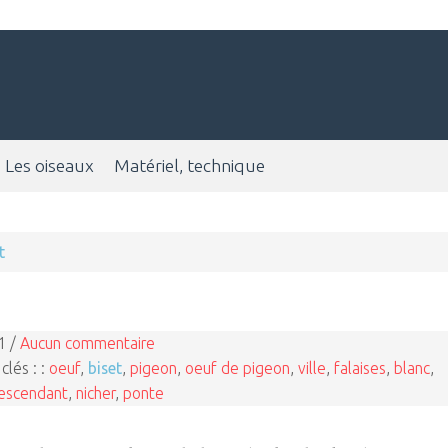
Les oiseaux
Matériel, technique
t
1 /
Aucun commentaire
clés : :
oeuf
,
biset
,
pigeon
,
oeuf de pigeon
,
ville
,
falaises
,
blanc
,
escendant
,
nicher
,
ponte