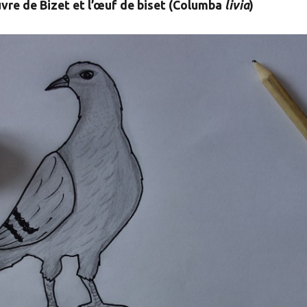
vre de Bizet et l’œuf de biset (Columba
livia
)