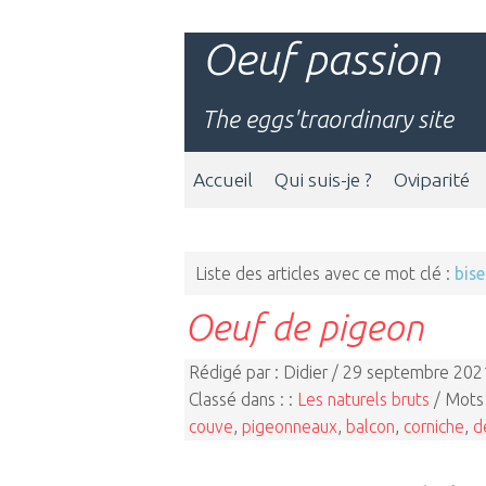
Oeuf passion
The eggs'traordinary site
Accueil
Qui suis-je ?
Oviparité
Liste des articles avec ce mot clé :
bise
Oeuf de pigeon
Rédigé par : Didier / 29 septembre 202
Classé dans : :
Les naturels bruts
/ Mots 
couve
,
pigeonneaux
,
balcon
,
corniche
,
d