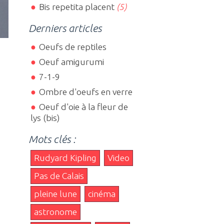
Bis repetita placent
(5)
Derniers articles
Oeufs de reptiles
Oeuf amigurumi
7-1-9
Ombre d'oeufs en verre
Oeuf d'oie à la fleur de
lys (bis)
Mots clés :
Rudyard Kipling
Video
Pas de Calais
pleine lune
cinéma
astronome