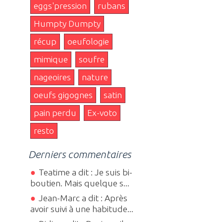
eggs'pression
rubans
Humpty Dumpty
récup
oeufologie
mimique
soufre
nageoires
nature
oeufs gigognes
satin
pain perdu
Ex-voto
resto
Derniers commentaires
Teatime a dit : Je suis bi-
boutien. Mais quelque s...
Jean-Marc a dit : Après
avoir suivi à une habitude...