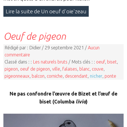
Lire la suite de Un oeuf d'oie'zeau
Oeuf de pigeon
Rédigé par : Didier / 29 septembre 2021 /
Aucun
commentaire
Classé dans : :
Les naturels bruts
/ Mots clés : :
oeuf
,
biset
,
pigeon
,
oeuf de pigeon
,
ville
,
falaises
,
blanc
,
couve
,
pigeonneaux
,
balcon
,
corniche
,
descendant
,
nicher
,
ponte
Ne pas confondre l’œuvre de Bizet et l’œuf de
biset (Columba
livia
)