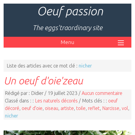
Oeuf passion
The eggs'traordinary site
Menu
Liste des articles avec ce mot clé :
nicher
Un oeuf d'oie'zeau
Rédigé par : Didier / 19 juillet 2023 /
Aucun commentaire
Classé dans : :
Les naturels décorés
/ Mots clés : :
oeuf
décoré
,
oeuf d'oie
,
oiseau
,
artiste
,
toile
,
reflet
,
Narcisse
,
vol
,
nicher