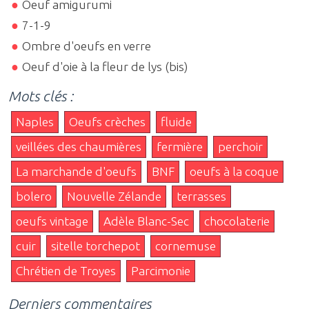
Oeuf amigurumi
7-1-9
Ombre d'oeufs en verre
Oeuf d'oie à la fleur de lys (bis)
Mots clés :
Naples
Oeufs crèches
fluide
veillées des chaumières
fermière
perchoir
La marchande d'oeufs
BNF
oeufs à la coque
bolero
Nouvelle Zélande
terrasses
oeufs vintage
Adèle Blanc-Sec
chocolaterie
cuir
sitelle torchepot
cornemuse
Chrétien de Troyes
Parcimonie
Derniers commentaires