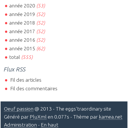
année 2020
(53)
année 2019
(52)
année 2018
(52)
année 2017
(52)
année 2016
(52)
année 2015
(62)
total
(555)
Flux RSS
Fil des articles
Fil des commentaires
Oeuf passion
@ 2013 - The eggs'traordinary site
Généré par
PluXml
en 0.077s - Thème par
kamea.net
Administration
-
En haut