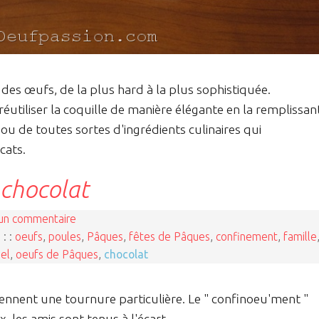
r des œufs, de la plus hard à la plus sophistiquée.
réutiliser la coquille de manière élégante en la remplissan
ou de toutes sortes d'ingrédients culinaires qui
cats.
 chocolat
un commentaire
 : :
oeufs
,
poules
,
Pâques
,
fêtes de Pâques
,
confinement
,
famille
nel
,
oeufs de Pâques
,
chocolat
ennent une tournure particulière. Le " confinoeu'ment "
, les amis sont tenus à l'écart.