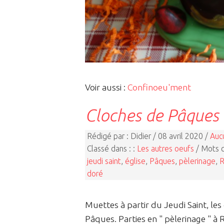
Voir aussi :
Confinoeu'ment
Cloches de Pâques
Rédigé par : Didier / 08 avril 2020 /
Auc
Classé dans : :
Les autres oeufs
/ Mots c
jeudi saint
,
église
,
Pâques
,
pèlerinage
,
doré
Muettes à partir du Jeudi Saint, le
Pâques. Parties en " pèlerinage " à