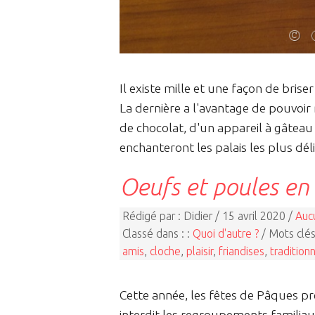
Il existe mille et une façon de brise
La dernière a l'avantage de pouvoir 
de chocolat, d'un appareil à gâteau 
enchanteront les palais les plus déli
Oeufs et poules en
Rédigé par : Didier / 15 avril 2020 /
Auc
Classé dans : :
Quoi d'autre ?
/ Mots clés
amis
,
cloche
,
plaisir
,
friandises
,
tradition
Cette année, les fêtes de Pâques pr
interdit les regroupements familiaux