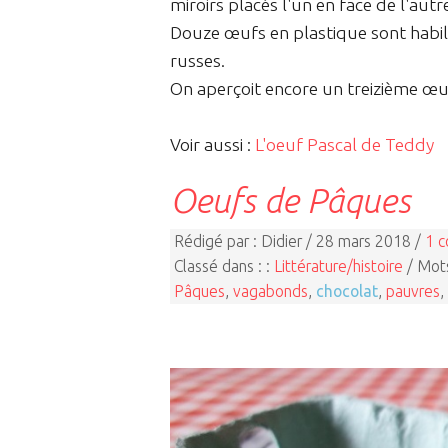
miroirs placés l'un en face de l'autr
Douze œufs en plastique sont habil
russes.
On aperçoit encore un treizième œuf,
Voir aussi :
L'oeuf Pascal de Teddy
Oeufs de Pâques
Rédigé par : Didier / 28 mars 2018 /
1 
Classé dans : :
Littérature/histoire
/ Mots
Pâques
,
vagabonds
,
chocolat
,
pauvres
,