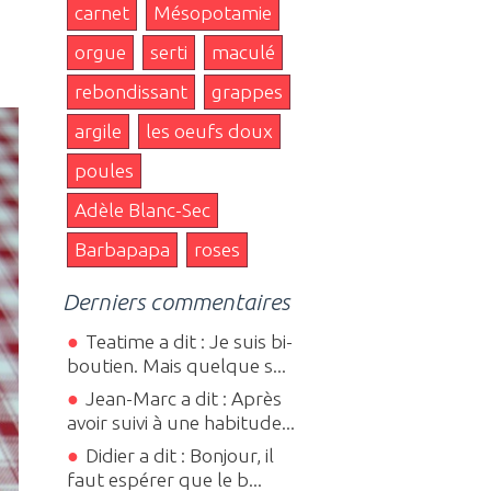
carnet
Mésopotamie
orgue
serti
maculé
rebondissant
grappes
argile
les oeufs doux
poules
Adèle Blanc-Sec
Barbapapa
roses
Derniers commentaires
Teatime a dit : Je suis bi-
boutien. Mais quelque s...
Jean-Marc a dit : Après
avoir suivi à une habitude...
Didier a dit : Bonjour, il
faut espérer que le b...