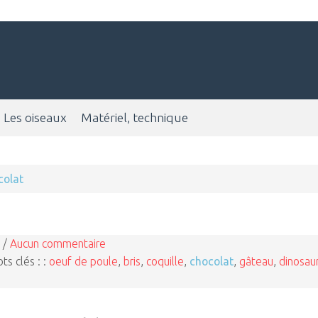
Les oiseaux
Matériel, technique
colat
 /
Aucun commentaire
ts clés : :
oeuf de poule
,
bris
,
coquille
,
chocolat
,
gâteau
,
dinosau