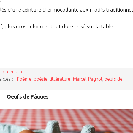
e.
lés d'une ceinture thermocollante aux motifs traditionne
 plus gros celui-ci et tout doré posé sur la table.
commentaire
 clés : :
Poème
,
poésie
,
littérature
,
Marcel Pagnol
,
oeufs de
Oeufs de Pâques