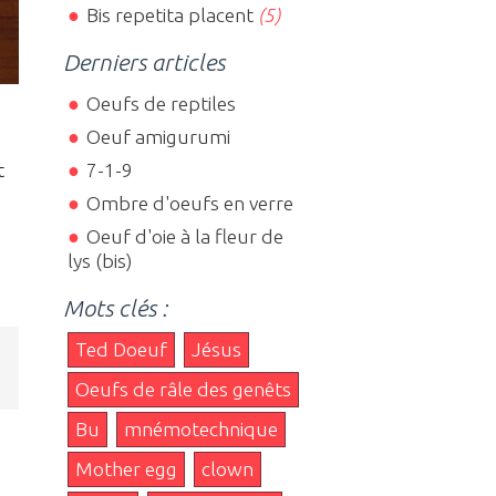
Bis repetita placent
(5)
Derniers articles
Oeufs de reptiles
Oeuf amigurumi
7-1-9
t
Ombre d'oeufs en verre
Oeuf d'oie à la fleur de
lys (bis)
Mots clés :
Ted Doeuf
Jésus
,
Oeufs de râle des genêts
Bu
mnémotechnique
Mother egg
clown