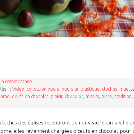
un commentaire
lés : :
Video
,
collection oeufs
,
oeufs en plastique
,
cloches
,
muett
Rome
,
oeufs en chocolat
,
plaisir
,
chocolat
,
miroirs
,
russe
,
tradition
,
s cloches des églises retentiront de nouveau le dimanche d
 Rome, elles reviennent chargées d’œufs en chocolat pour 