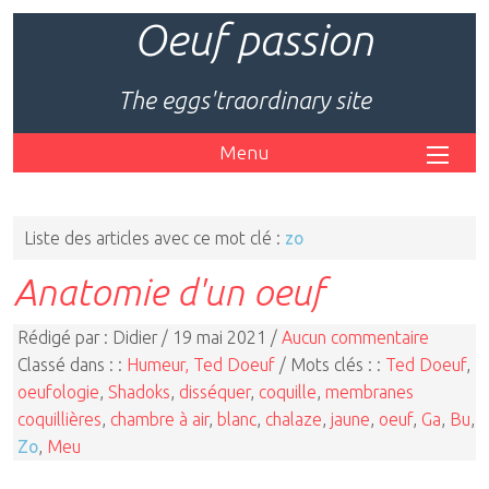
Oeuf passion
The eggs'traordinary site
Menu
Liste des articles avec ce mot clé :
zo
Anatomie d'un oeuf
Rédigé par : Didier / 19 mai 2021 /
Aucun commentaire
Classé dans : :
Humeur, Ted Doeuf
/ Mots clés : :
Ted Doeuf
,
oeufologie
,
Shadoks
,
disséquer
,
coquille
,
membranes
coquillières
,
chambre à air
,
blanc
,
chalaze
,
jaune
,
oeuf
,
Ga
,
Bu
,
Zo
,
Meu