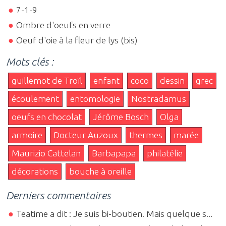
7-1-9
Ombre d'oeufs en verre
Oeuf d'oie à la fleur de lys (bis)
Mots clés :
guillemot de Troïl
enfant
coco
dessin
grec
écoulement
entomologie
Nostradamus
oeufs en chocolat
Jérôme Bosch
Olga
armoire
Docteur Auzoux
thermes
marée
Maurizio Cattelan
Barbapapa
philatélie
décorations
bouche à oreille
Derniers commentaires
Teatime a dit : Je suis bi-boutien. Mais quelque s...