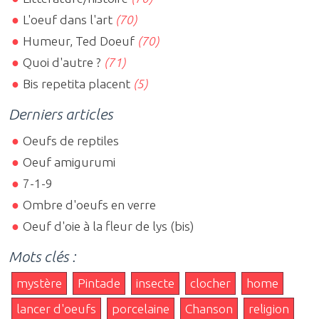
L'oeuf dans l'art
(70)
Humeur, Ted Doeuf
(70)
Quoi d'autre ?
(71)
Bis repetita placent
(5)
Derniers articles
Oeufs de reptiles
Oeuf amigurumi
7-1-9
Ombre d'oeufs en verre
Oeuf d'oie à la fleur de lys (bis)
Mots clés :
mystère
Pintade
insecte
clocher
home
lancer d'oeufs
porcelaine
Chanson
religion