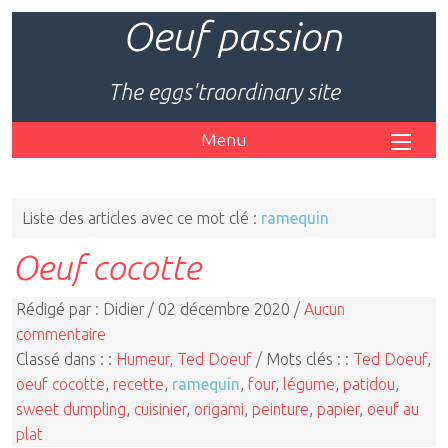
Oeuf passion
The eggs'traordinary site
Menu
Liste des articles avec ce mot clé :
ramequin
Oeuf cocotte
Rédigé par : Didier / 02 décembre 2020 /
Aucun
commentaire
Classé dans : :
Humeur, Ted Doeuf
/ Mots clés : :
Ted Doeuf
,
oeuf cocotte
,
recette
,
ramequin
,
four
,
légume
,
patidou
,
sweet dumpling
,
cuisinier
,
origami
,
peinture
,
papier
,
oeuf au
plat