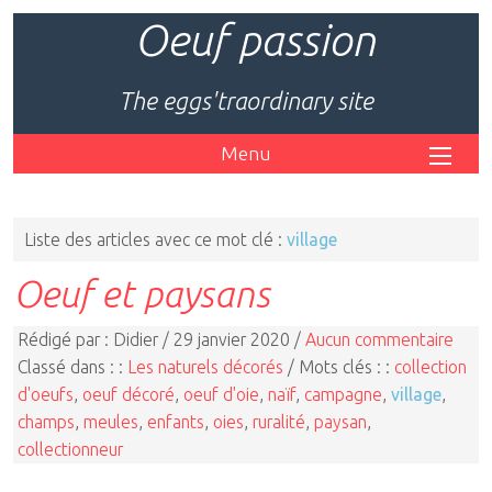
Oeuf passion
The eggs'traordinary site
Menu
Liste des articles avec ce mot clé :
village
Oeuf et paysans
Rédigé par : Didier / 29 janvier 2020 /
Aucun commentaire
Classé dans : :
Les naturels décorés
/ Mots clés : :
collection
d'oeufs
,
oeuf décoré
,
oeuf d'oie
,
naïf
,
campagne
,
village
,
champs
,
meules
,
enfants
,
oies
,
ruralité
,
paysan
,
collectionneur