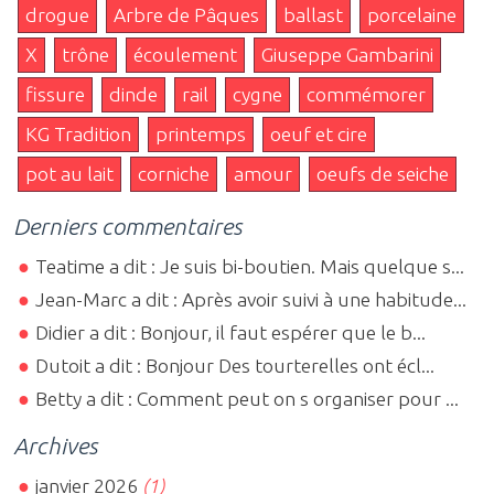
drogue
Arbre de Pâques
ballast
porcelaine
X
trône
écoulement
Giuseppe Gambarini
fissure
dinde
rail
cygne
commémorer
KG Tradition
printemps
oeuf et cire
pot au lait
corniche
amour
oeufs de seiche
Derniers commentaires
Teatime a dit : Je suis bi-boutien. Mais quelque s...
Jean-Marc a dit : Après avoir suivi à une habitude...
Didier a dit : Bonjour, il faut espérer que le b...
Dutoit a dit : Bonjour Des tourterelles ont écl...
Betty a dit : Comment peut on s organiser pour ...
Archives
janvier 2026
(1)