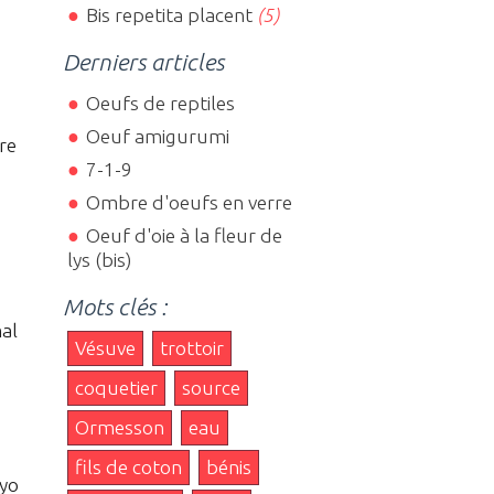
Bis repetita placent
(5)
Derniers articles
Oeufs de reptiles
Oeuf amigurumi
re
7-1-9
Ombre d'oeufs en verre
Oeuf d'oie à la fleur de
lys (bis)
Mots clés :
al
Vésuve
trottoir
coquetier
source
Ormesson
eau
fils de coton
bénis
eyo