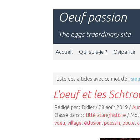
Oeuf passion
The eggs'traordinary site
Accueil
Qui suis-je ?
Oviparité
Liste des articles avec ce mot clé :
smu
L'oeuf et les Schtr
Rédigé par : Didier / 28 août 2019 /
Auc
Classé dans : :
Littérature/histoire
/ Mots
voeu
,
village
,
éclosion
,
poussin
,
poule
,
c