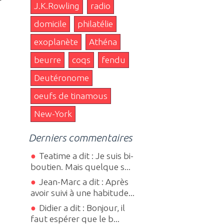
J.K.Rowling
radio
domicile
philatélie
exoplanète
Athéna
beurre
coqs
fendu
Deutéronome
oeufs de tinamous
New-York
Derniers commentaires
Teatime a dit : Je suis bi-
boutien. Mais quelque s...
Jean-Marc a dit : Après
avoir suivi à une habitude...
Didier a dit : Bonjour, il
faut espérer que le b...