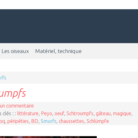
Les oiseaux
Matériel, technique
rfs
oumpfs
un commentaire
 clés : :
littérature
,
Peyo
,
oeuf
,
Schtroumpfs
,
gâteau
,
magique
,
oq
,
péripéties
,
BD
,
Smurfs
,
chaussettes
,
Schlümpfe