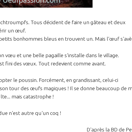
s Schtroumpfs. Tous décident de faire un gâteau et deux
érir un œuf.
x petits bonhommes bleus en trouvent un. Mais l’œuf s'avè
vœu et une belle pagaille s'installe dans le village.
st fini des vœux. Tout redevient comme avant.
ter le poussin. Forcément, en grandissant, celui-ci
 son tour des œufs magiques ! Il se donne beaucoup de m
lte... mais catastrophe !
due n'est autre qu'un coq !
D'après la BD de P