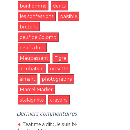
bonhomme
dents
les confessions
paisible
bretons
oeuf de Colomb
oeufs durs
Maupassant
Tigre
incubation
noisette
aimant
photographe
Marcel Marlier
stalagmite
crayons
Derniers commentaires
Teatime a dit : Je suis bi-