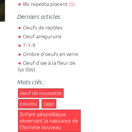
Bis repetita placent
(5)
Derniers articles
Oeufs de reptiles
Oeuf amigurumi
7-1-9
Ombre d'oeufs en verre
Oeuf d'oie à la fleur de
lys (bis)
Mots clés :
oeuf de roussette
coucou
cage
Enfant géopolitique
observant la naissance de
l'homme nouveau