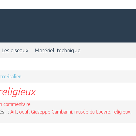
Les oiseaux
Matériel, technique
tre-italien
religieux
n commentaire
és : :
Art
,
oeuf
,
Giuseppe Gambarini
,
musée du Louvre
,
religieux
,