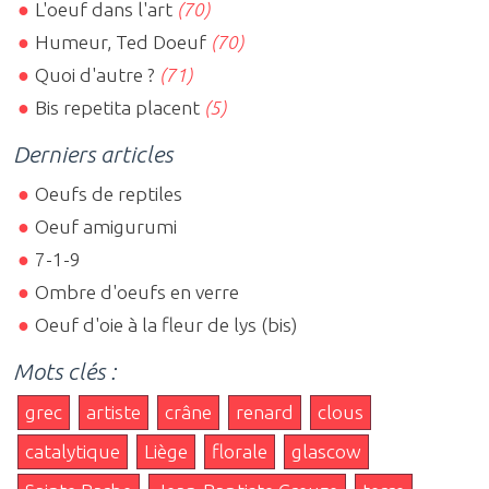
L'oeuf dans l'art
(70)
Humeur, Ted Doeuf
(70)
Quoi d'autre ?
(71)
Bis repetita placent
(5)
Derniers articles
Oeufs de reptiles
Oeuf amigurumi
7-1-9
Ombre d'oeufs en verre
Oeuf d'oie à la fleur de lys (bis)
Mots clés :
grec
artiste
crâne
renard
clous
catalytique
Liège
florale
glascow