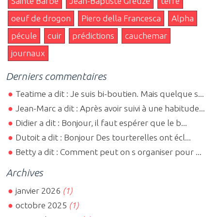
Sainte Barbe
Jean-Baptiste Greuze
terre
oeuf de drogon
Piero della Francesca
Alpha
pécule
cuir
prédictions
cauchemar
journaux
Derniers commentaires
Teatime a dit : Je suis bi-boutien. Mais quelque s...
Jean-Marc a dit : Après avoir suivi à une habitude...
Didier a dit : Bonjour, il faut espérer que le b...
Dutoit a dit : Bonjour Des tourterelles ont écl...
Betty a dit : Comment peut on s organiser pour ...
Archives
janvier 2026
(1)
octobre 2025
(1)