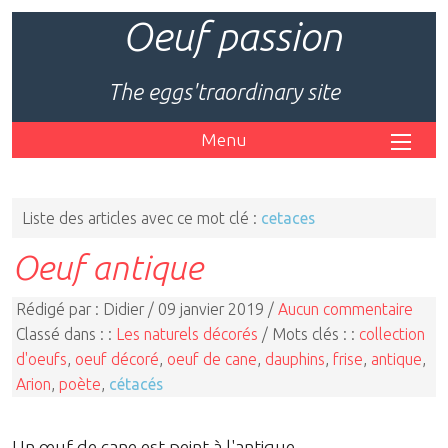
Oeuf passion
The eggs'traordinary site
Menu
Liste des articles avec ce mot clé :
cetaces
Oeuf antique
Rédigé par : Didier / 09 janvier 2019 /
Aucun commentaire
Classé dans : :
Les naturels décorés
/ Mots clés : :
collection
d'oeufs
,
oeuf décoré
,
oeuf de cane
,
dauphins
,
frise
,
antique
,
Arion
,
poète
,
cétacés
Un œuf de cane est peint à l'antique.