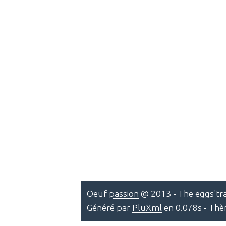
Oeuf passion
@ 2013 - The eggs'tra
Généré par
PluXml
en 0.078s - Th