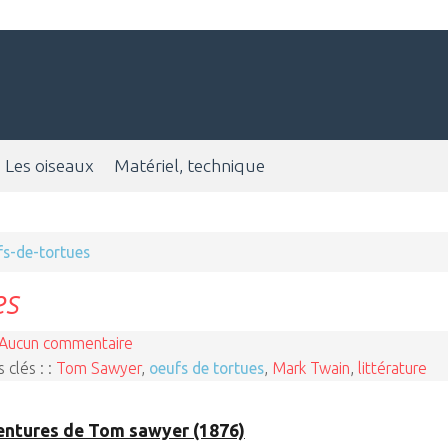
Les oiseaux
Matériel, technique
fs-de-tortues
es
Aucun commentaire
 clés : :
Tom Sawyer
,
oeufs de tortues
,
Mark Twain
,
littérature
entures de Tom sawyer (1876)