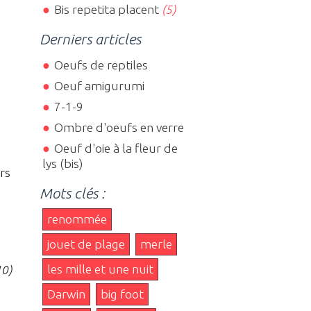
Bis repetita placent
(5)
Derniers articles
Oeufs de reptiles
Oeuf amigurumi
7-1-9
Ombre d'oeufs en verre
Oeuf d'oie à la fleur de
lys (bis)
rs
Mots clés :
renommée
jouet de plage
merle
les mille et une nuit
10)
Darwin
big foot