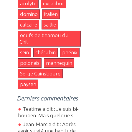
acolyte
excalibur
domino
italien
calcaire
saillie
oeufs de tinamou du
Chili
sein
chérubin
phénix
polonais
mannequin
Serge Gainsbourg
paysan
Derniers commentaires
Teatime a dit : Je suis bi-
boutien. Mais quelque s...
Jean-Marc a dit : Après
avoir suivi à une habitude...