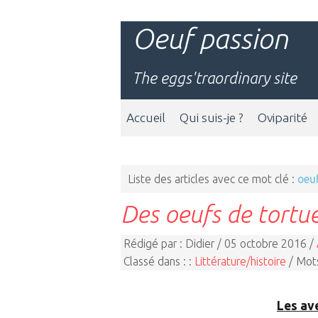
Oeuf passion
The eggs'traordinary site
Accueil
Qui suis-je ?
Oviparité
Liste des articles avec ce mot clé :
oeu
Des oeufs de tortu
Rédigé par : Didier / 05 octobre 2016 /
Classé dans : :
Littérature/histoire
/ Mots
Les av