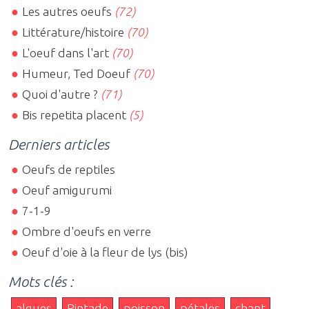
Les autres oeufs
(72)
Littérature/histoire
(70)
L'oeuf dans l'art
(70)
Humeur, Ted Doeuf
(70)
Quoi d'autre ?
(71)
Bis repetita placent
(5)
Derniers articles
Oeufs de reptiles
Oeuf amigurumi
7-1-9
Ombre d'oeufs en verre
Oeuf d'oie à la fleur de lys (bis)
Mots clés :
algues
Pintade
poisson
pétales
chant