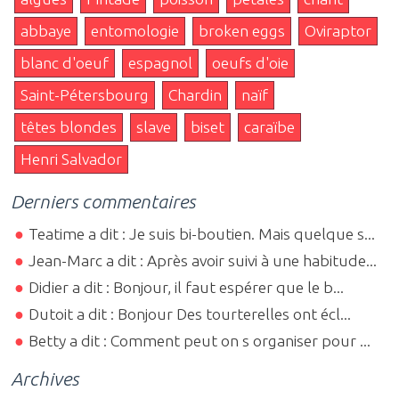
abbaye
entomologie
broken eggs
Oviraptor
blanc d'oeuf
espagnol
oeufs d'oie
Saint-Pétersbourg
Chardin
naïf
têtes blondes
slave
biset
caraïbe
Henri Salvador
Derniers commentaires
Teatime a dit : Je suis bi-boutien. Mais quelque s...
Jean-Marc a dit : Après avoir suivi à une habitude...
Didier a dit : Bonjour, il faut espérer que le b...
Dutoit a dit : Bonjour Des tourterelles ont écl...
Betty a dit : Comment peut on s organiser pour ...
Archives