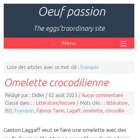
Oeuf passion
The eggs'traordinary site
Menu
Liste des articles avec ce mot clé :
franquin
Omelette crocodilienne
Rédigé par : Didier / 02 août 2023 /
Aucun commentaire
Classé dans : :
Littérature/histoire
/ Mots clés : :
littérature
,
BD
,
Franquin
,
Fabrice Tarrin
,
Lagaff
,
omelette
,
crocodile
Gaston Laggaff veut se faire une omelette avec des