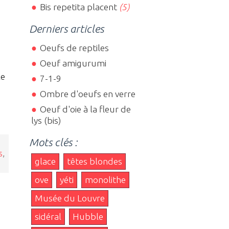
Bis repetita placent
(5)
Derniers articles
Oeufs de reptiles
Oeuf amigurumi
le
7-1-9
Ombre d'oeufs en verre
Oeuf d'oie à la fleur de
lys (bis)
Mots clés :
s
,
glace
têtes blondes
ove
yéti
monolithe
Musée du Louvre
sidéral
Hubble