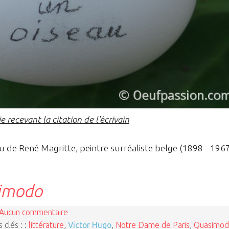
e recevant la citation de l'écrivain
au de René Magritte, peintre surréaliste belge (1898 - 196
simodo
Aucun commentaire
 clés : :
littérature
,
Victor Hugo
,
Notre Dame de Paris
,
Quasimo