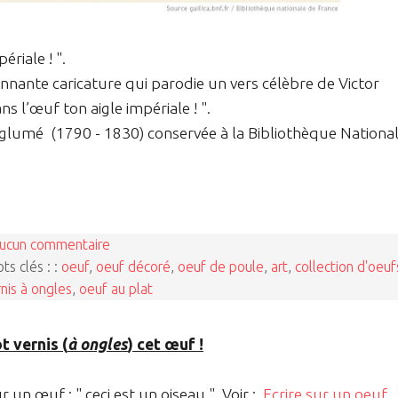
ériale ! ".
nante caricature qui parodie un vers célèbre de Victor
s l’œuf ton aigle impériale ! ".
nglumé (1790 - 1830) conservée à la Bibliothèque Nationa
ucun commentaire
ts clés : :
oeuf
,
oeuf décoré
,
oeuf de poule
,
art
,
collection d'oeuf
nis à ongles
,
oeuf au plat
t vernis (
à ongles
) cet œuf !
ur un œuf : " ceci est un oiseau ". Voir :
Ecrire sur un oeuf