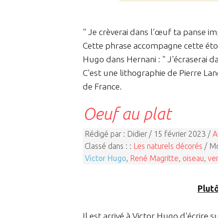
" Je crèverai dans l’œuf ta panse imp
Cette phrase accompagne cette éton
Hugo dans Hernani : " J'écraserai dan
C'est une lithographie de Pierre La
de France.
Oeuf au plat
Rédigé par : Didier / 15 février 2023 /
A
Classé dans : :
Les naturels décorés
/ Mo
Victor Hugo
,
René Magritte
,
oiseau
,
ver
Plutô
Il est arrivé à Victor Hugo d'écrire s