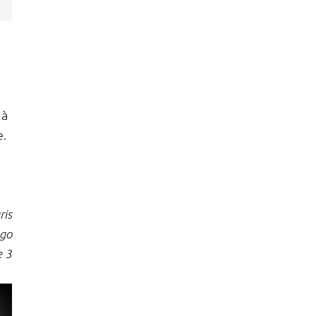
 à
e.
,
ris
ugo
e 3