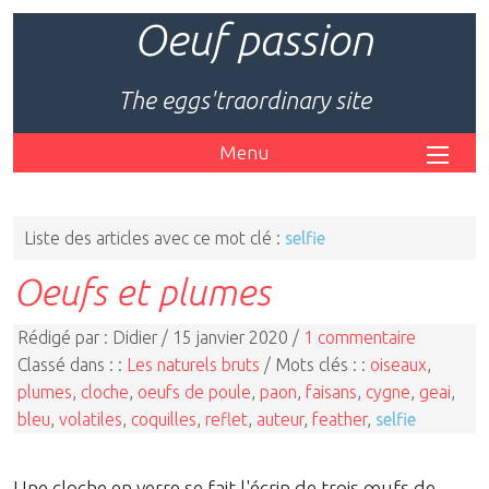
Oeuf passion
The eggs'traordinary site
Menu
Liste des articles avec ce mot clé :
selfie
Oeufs et plumes
Rédigé par : Didier / 15 janvier 2020 /
1 commentaire
Classé dans : :
Les naturels bruts
/ Mots clés : :
oiseaux
,
plumes
,
cloche
,
oeufs de poule
,
paon
,
faisans
,
cygne
,
geai
,
bleu
,
volatiles
,
coquilles
,
reflet
,
auteur
,
feather
,
selfie
Une cloche en verre se fait l'écrin de trois œufs de