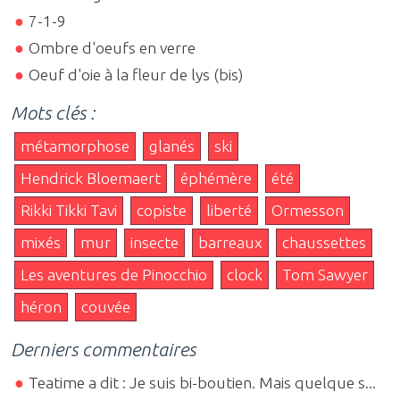
7-1-9
Ombre d'oeufs en verre
Oeuf d'oie à la fleur de lys (bis)
Mots clés :
métamorphose
glanés
ski
Hendrick Bloemaert
éphémère
été
Rikki Tikki Tavi
copiste
liberté
Ormesson
mixés
mur
insecte
barreaux
chaussettes
Les aventures de Pinocchio
clock
Tom Sawyer
héron
couvée
Derniers commentaires
Teatime a dit : Je suis bi-boutien. Mais quelque s...