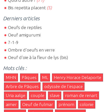
Quoi d'autre ?
(71)
Bis repetita placent
(5)
Derniers articles
Oeufs de reptiles
Oeuf amigurumi
7-1-9
Ombre d'oeufs en verre
Oeuf d'oie à la fleur de lys (bis)
Mots clés :
MHN
Pâques
ML
Henry Horace Delaporte
Arbre de Pâques
odyssée de l'espace
Uria aalge
couple
slave
roman de renart
aimer
Oeuf de fulmar
prénom
colonie