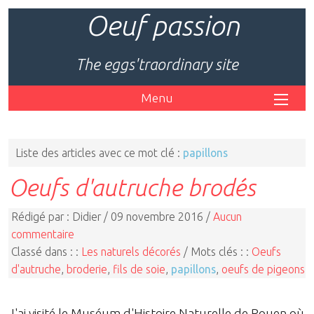
Oeuf passion
The eggs'traordinary site
Menu
Liste des articles avec ce mot clé :
papillons
Oeufs d'autruche brodés
Rédigé par : Didier / 09 novembre 2016 /
Aucun
commentaire
Classé dans : :
Les naturels décorés
/ Mots clés : :
Oeufs
d'autruche
,
broderie
,
fils de soie
,
papillons
,
oeufs de pigeons
J'ai visité le Muséum d'Histoire Naturelle de Rouen où