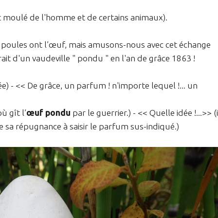
nt moulé de l'homme et de certains animaux).
es poules ont l’œuf, mais amusons-nous avec cet échange
ait d'un vaudeville " pondu " en l'an de grâce 1863 !
) - << De grâce, un parfum ! n'importe lequel !... un
ù gît l’
œuf pondu
par le guerrier.) - << Quelle idée !...>> (i
 sa répugnance à saisir le parfum sus-indiqué.)