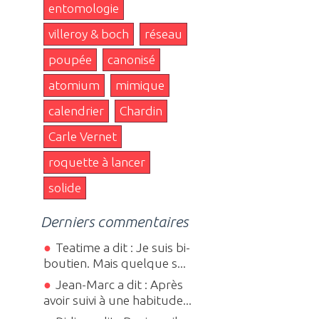
entomologie
villeroy & boch
réseau
poupée
canonisé
atomium
mimique
calendrier
Chardin
Carle Vernet
roquette à lancer
solide
Derniers commentaires
Teatime a dit : Je suis bi-
boutien. Mais quelque s...
Jean-Marc a dit : Après
avoir suivi à une habitude...