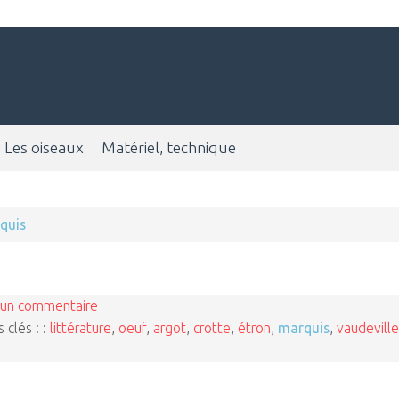
Les oiseaux
Matériel, technique
quis
un commentaire
 clés : :
littérature
,
oeuf
,
argot
,
crotte
,
étron
,
marquis
,
vaudeville