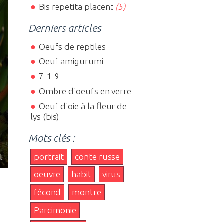
Bis repetita placent
(5)
Derniers articles
Oeufs de reptiles
Oeuf amigurumi
7-1-9
Ombre d'oeufs en verre
Oeuf d'oie à la fleur de
lys (bis)
Mots clés :
portrait
conte russe
oeuvre
habit
virus
fécond
montre
Parcimonie